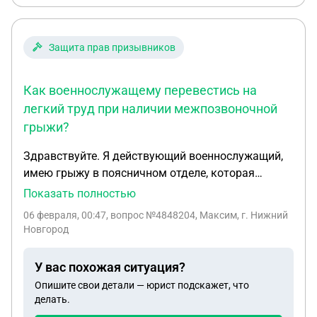
Защита прав призывников
Как военнослужащему перевестись на
легкий труд при наличии межпозвоночной
грыжи?
Здравствуйте. Я действующий военнослужащий,
имею грыжу в поясничном отделе, которая
пережимает нерв и отнимается правая нога.
Показать полностью
Прошел лечение в госпитале, не помогает. От
06 февраля, 00:47
, вопрос №4848204, Максим, г. Нижний
операции отказываюсь. Как мне перейти по
Новгород
службе на легкий труд и что мне для этого
необходимо сделать?
У вас похожая ситуация?
Опишите свои детали — юрист подскажет, что
делать.