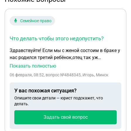
Семейное право
Что делать чтобы этого недопустить?
Здравствуйте! Если мы с женой состоим в браке у
нас родился третий ребёнок,отец так уж
получалось не я ,а другой который хочет
Показать полностью
установить отцовство через суд. Что делать
06 февраля, 08:52
, вопрос №4848345, Игорь, Минск
чтобы этого недопустить? Мы с женой всё решили
и остаёмся вместе,даже после всего этого
У вас похожая ситуация?
Опишите свои детали — юрист подскажет, что
делать.
Задать свой вопрос