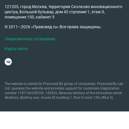
121205, город Москва, территория Сколково инновационного
центра, Большой бульвар, дом 42 строение 1, этаж 0,
помещение 150, кабинет 5
© 2011—2026 «Правовед.ru» Все права защищены.
Лицензионное соглашение
Карта сайта
The website is owned by Pravoved.RU group of companies. Pravoved.Ru Lab
Ltd. operates the website and provides support for customers (registration
number 1187746238536, 143026, Moscow, territory of the innovative center
Skolkovo, Bolshoy ave., house 42 building 1, floor 0 room 150 office 5).