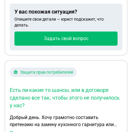
предъявлять претензии, к арендодателю ? Как это
юридически правильно оформить?
У вас похожая ситуация?
Опишите свои детали — юрист подскажет, что
делать.
Задать свой вопрос
Защита прав потребителей
Есть ли какие то шансы, или в договоре
сделано все так, чтобы этого не получилось
у нас?
Добрый день. Хочу грамотно составить
претензию на замену кухонного гарнитура или
отдельных его частей (дверок), чтобы не