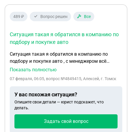
489 ₽
Вопрос решен
Все
Ситуация такая я обратился в компанию по
подбору и покупке авто
Ситуация такая я обратился в компанию по
подбору и покупке авто , с менеджером всё
обговорили в телеграмме , я описывал ситуацию
Показать полностью
если у меня сейчас сделка пройдёт то я буду
07 февраля, 06:05
, вопрос №4849415, Алексей, г. Томск
покупать авто,менеджер меня уверял что можете
внести депозит если что-то у меня не получится то
У вас похожая ситуация?
мне вернут деньги В итоге я приехал в офис мы
Опишите свои детали — юрист подскажет, что
составили договор на покупку и оплату депозита
делать.
за определенную машину я внес депозит 60т ,
договор был оформлен не на меня а на жену то
Задать свой вопрос
есть по факту она ничего не подписывала , я
отдал депозит , у меня сделка не прошла я