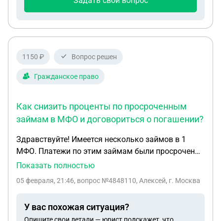
Задать свой вопрос
1150 ₽
Вопрос решен
Гражданское право
Как снизить проценты по просроченным
займам в МФО и договориться о погашении?
Здравствуйте! Имеется несколько займов в 1
МФО. Платежи по этим займам были просрочены
и на них были начислены проценты. Подскажите,
Показать полностью
возможно ли снизить эти проценты и как-то
05 февраля, 21:46
, вопрос №4848110, Алексей, г. Москва
договориться с МФО? И если это возможно, то
как правильно составить диалог с кредитной
У вас похожая ситуация?
организацией? От платежей сейчас не
Опишите свои детали — юрист подскажет, что