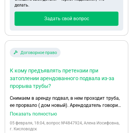
отказываюсь и хочу закрыть всю эту историю с
делать.
займами.
Задать свой вопрос
Договорное право
К кому предъявлять претензии при
затоплении арендованного подвала из-за
прорыва трубы?
Снимаем в аренду подвал, в нем проходит труба,
ее прорвало ( дом новый). Арендодатель говорит
что это вина управляющей компании- был прорыв
Показать полностью
в тепловом пункте. Затоптло аккумуляторы,
05 февраля, 18:04
, вопрос №4847924, Алена Иосифовна,
контроллеры для электросаиокатов. К кому мне
г. Кисловодск