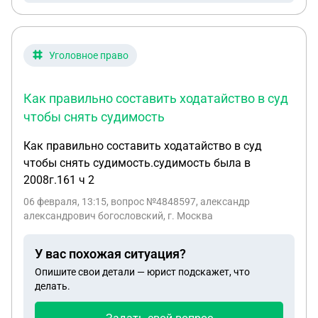
попросил вернуть депозит за авто мне сказали
что этот депозит забрала компания с Китая
откуда хотели привезти машину Можно ли в этой
Уголовное право
ситуации что-то сделать ? В договоре указано что
в такой ситуации компания мне ничего не
Как правильно составить ходатайство в суд
возвращает , но по факту жена этот договор даже
чтобы снять судимость
не подписывала
Как правильно составить ходатайство в суд
чтобы снять судимость.судимость была в
2008г.161 ч 2
06 февраля, 13:15
, вопрос №4848597, александр
александрович богословский, г. Москва
У вас похожая ситуация?
Опишите свои детали — юрист подскажет, что
делать.