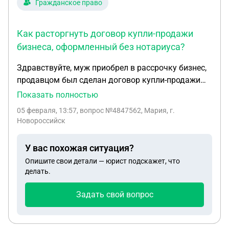
Гражданское право
приватизации на другое имущество, если да, то
как это сделать?
Как расторгнуть договор купли-продажи
бизнеса, оформленный без нотариуса?
Здравствуйте, муж приобрел в рассрочку бизнес,
продавцом был сделан договор купли-продажи
который не был оформлен у нотариуса и вообще
Показать полностью
никак не заверил этот документ , продавец
05 февраля, 13:57
, вопрос №4847562, Мария, г.
продал бренд, оборудование, доступ к сайтам и
Новороссийск
агрегаторам, помещение продавец снимал , как
можно расторгнуть этот договор? И можно ли его
У вас похожая ситуация?
вообще расторгнуть и вернуть часть
Опишите свои детали — юрист подскажет, что
выплаченных денег продавцу?
делать.
Задать свой вопрос