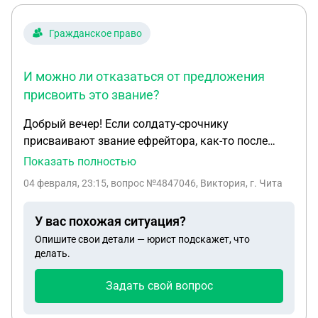
Гражданское право
И можно ли отказаться от предложения
присвоить это звание?
Добрый вечер! Если солдату-срочнику
присваивают звание ефрейтора, как-то после
срочной службы это может негативно отразиться
Показать полностью
на его судьбе? Например, при мобилизации
04 февраля, 23:15
, вопрос №4847046, Виктория, г. Чита
призовут в числе первых; будет "преимущество"
при подобных ситуациях и т.д. Планов связывать
У вас похожая ситуация?
жизнь с армией нет. И можно ли отказаться от
Опишите свои детали — юрист подскажет, что
предложения присвоить это звание? Спасибо!
делать.
Задать свой вопрос