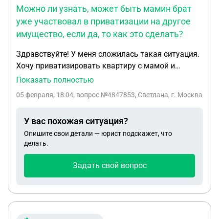
Можно ли узнать, может быть мамин брат
уже участвовал в приватизации на другое
имущество, если да, то как это сделать?
Здравствуйте! У меня сложилась такая ситуация.
Хочу приватизировать квартиру с мамой и
сыном. Квартира получена в советское время на
Показать полностью
мою бабушку, моего дедушку и их двоих детей.
05 февраля, 18:04
, вопрос №4847853, Светлана, г. Москва
(Один из этих детей моя мама). На них 4-х был
получен ордер. В настоящий момент бабушки и
У вас похожая ситуация?
дедушки нет в живых, а брат моей мамы,
Опишите свои детали — юрист подскажет, что
вписанный в ордер неизвестно где проживает и
делать.
связь с ним не поддерживается. Прописаны
сейчас в этой квартире моя мама, я и мой сын.
Задать свой вопрос
Подскажите пожалуйста как можно
приватизировать квартиру, нужен ли отказ от
приватизации от маминого брата. (Просто нет
возможности найти где он живет). Можно ли
узнать, может быть мамин брат уже участвовал в