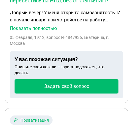
перевестись на НПД без открытия ИП?
Добрый вечер! У меня открыта самозанятость. И
в начале января при устройстве на работу
попросили открыть ИП на НПД. Я открыла, но
Показать полностью
теперь не понимаю, нужно ли будет сдавать
05 февраля, 19:12
, вопрос №4847936, Екатерина, г.
отчётность. ИП на НПД - это самозанятость? И
Москва
можно ли было самозанятому перевестись на
НПД без открытия ИП?
У вас похожая ситуация?
Опишите свои детали — юрист подскажет, что
делать.
Задать свой вопрос
Приватизация