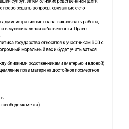
вший супруг, затем близкие родственники (дети,
е право решать вопросы, связанные с его
лю административные права: заказывать работы,
ся в муниципальной собственности. Право
.
литика государства относятся к участникам ВОВ с
 огромный моральный вес и будет учитываться
между близкими родственниками (матерью и вдовой)
ущемление прав матери на достойное посмертное
ь:
а свободных места).