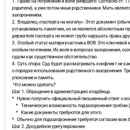
1. Право на погребение и воля умершего: Согласно ст. 1
родители), а уже потом иные родственники. Мать являет
захоронением.
2. Владелец «паспорта на могилу»: Этот документ (обы
устанавливать памятник, но не является абсолютным п
держателя паспорта не может грубо нарушать права друг
3. Особый статус матери-участника ВОВ: Это ключевой 
особым почтением. Их воля в вопросах захоронения, о
судом как существенное обстоятельство.
4. Суть спора: Суд будет рассматривать конфликт не к
о порядке использования родственного захоронения. Тр
упокоение и память.
Что можно сделать?
Шаг 1. Обращение в администрацию кладбища.
* Нужно получить официальный письменный ответ о во
* Техническую возможность подзахоронения гробом (ча
* Какие документы требуются для этого.
* Обычно для подзахоронения требуется согласие всех 
Шаг 2. Досудебное урегулирование.