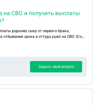
а на СВО и получить выплаты
е?
платы родному сыну от первого брака,
х отбывания срока и оттуда ушел на СВО. Его
ми, были приводы в полицию, не работает, и
а, но очень быстро пришла в военкомат с
ервой женой. Может ли сын в этом случае
Задать свой вопрос