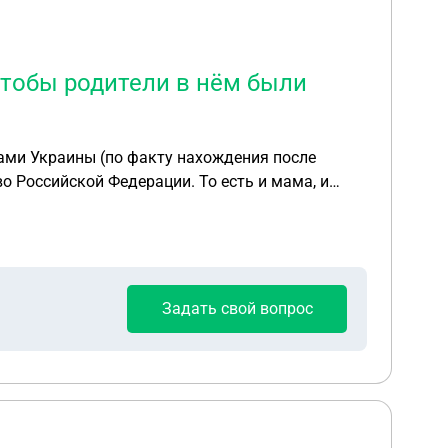
чтобы родители в нём были
ые
 паспорт и
рови", так как родители уже были гражданами
Задать свой вопрос