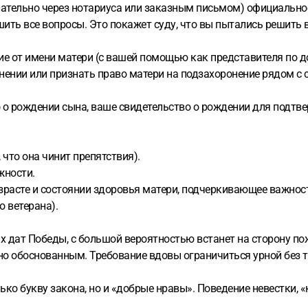
лательно через нотариуса или заказным письмом) официальное
ешить все вопросы. Это покажет суду, что вы пытались решить 
ние от имени матери (с вашей помощью как представителя по д
онении или признать право матери на подзахоронение рядом с 
о рождении сына, ваше свидетельство о рождении для подтвер
что она чинит препятствия).
жности.
расте и состоянии здоровья матери, подчеркивающее важност
 ветерана).
 дат Победы, с большой вероятностью встанет на сторону по
но обоснованным. Требование вдовы ограничиться урной без т
ько букву закона, но и «добрые нравы». Поведение невестки, 