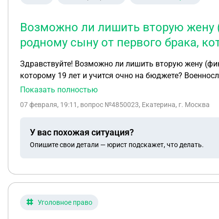
Возможно ли лишить вторую жену 
родному сыну от первого брака, ко
Здравствуйте! Возможно ли лишить вторую жену (фи
которому 19 лет и учится очно на бюджете? Военнос
жена во время отбывания срока мужа вела неподоба
Показать полностью
возможно принимала запрещенные препараты в виде 
07 февраля, 19:11
, вопрос №4850023, Екатерина, г. Москва
заявлением на положенные выплаты. Погибший не пла
претендовать на полные выплаты погибшего отца на
У вас похожая ситуация?
Опишите свои детали — юрист подскажет, что делать.
Уголовное право