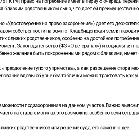
176 ГК РФ, право на погребение имеет в первую очередь пережи
ся близким родственником сына, что дает ей преимущественно
чно «Удостоверение на право захоронения») дает его держате
равом собственности на землю. Кладбищенская земля находит
их близких родственников, особенно на достойное погребение
момент. Законодательство (ФЗ «О ветеранах») и социальная по
собенно желание быть похороненными рядом с близкими, имеет
ак «преодоление тупого упрямства», а как разрешение спора 
ебование вдовы об урне без таблички можно трактовать как 
зможности подзахоронения на данном участке. Важно выяснит
сто на старых могилах это возможно, особенно если есть дв
близких родственников или решение суда, его заменяющее.