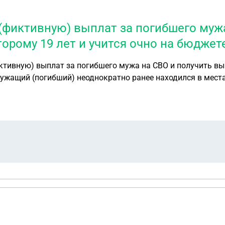
(фиктивную) выплат за погибшего муж
торому 19 лет и учится очно на бюджет
ктивную) выплат за погибшего мужа на СВО и получить вы
лужащий (погибший) неоднократно ранее находился в места
ющий образ жизни, заводила отношения с другими мужчина
наркотических инъекций. На похоронах мужа отсутствовал
тил алименты и никак не помогал сыну после развода с п
 СВО и лишить прав на поление выплат вторую жену?