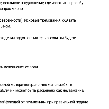
, вежливое предложение, где изложить просьбу
вопрос мирно.
оверенности). Исковые требования: обязать
сыном.
ждения родства с матерью, если вы будете
ь исполнения ее воли.
жилой матери-ветерана, чье желание быть
аблички может быть расценено как неуважение,
«кайфующей от глумления», при правильной подаче