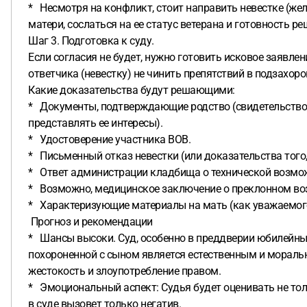
* Несмотря на конфликт, стоит направить невестке (же
матери, сослаться на ее статус ветерана и готовность р
Шаг 3. Подготовка к суду.
Если согласия не будет, нужно готовить исковое заявле
ответчика (невестку) не чинить препятствий в подзахор
Какие доказательства будут решающими:
* Документы, подтверждающие родство (свидетельство 
представлять ее интересы).
* Удостоверение участника ВОВ.
* Письменный отказ невестки (или доказательства того, 
* Ответ администрации кладбища о технической возмо
* Возможно, медицинское заключение о преклонном воз
* Характеризующие материалы на мать (как уважаемого
Прогноз и рекомендации
* Шансы высоки. Суд, особенно в преддверии юбилейных
похороненной с сыном является естественным и мораль
жестокость и злоупотребление правом.
* Эмоциональный аспект: Судья будет оценивать не тол
в суде вызовет только негатив.