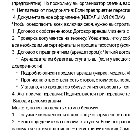
(предприятие). Но поскольку вы организатор сделки, ва
* Неплатежи от предприятия: Если предприятие перестан
4. Документальное оформление (ИДЕАЛЬНАЯ СХЕМА)
Чтобы обезопасить всех, включая себя, нужно выстроит
1. Договор с собственником: Договор аренды/лизинга с
2. Проверка документов на технику: Убедитесь, что у с
все необходимые сертификаты и прошла техосмотр (если 
3. Договор с предприятием (арендатором): Четкий догов
* Арендодателем будете выступать вы (если у вас дого
доверенности).
* Подробно описан предмет аренды (марка, модель, VIN
* Прописана ответственность сторон, стоимость, поряд
* Указано, что арендатор обязуется использовать техни
4. Акт приема-передачи: Подписывается при передаче т
Вывод и рекомендация
Можете, но нужно делать это «по-белому»:
1. Получите письменное и надлежаще оформленное согла
2. Четко определитесь со своим статусом: Если это раз
заниматься этим постоянно — регистрируйтесь как Сам