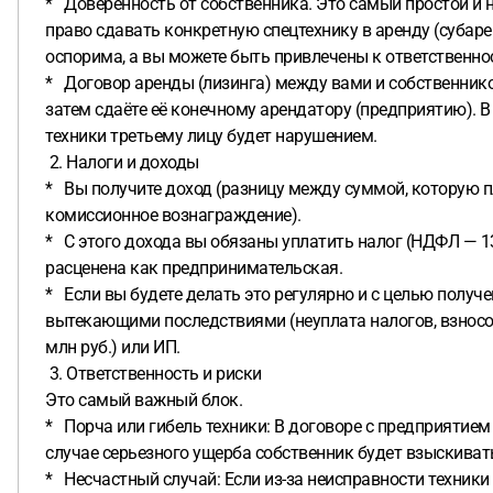
* Доверенность от собственника. Это самый простой и 
право сдавать конкретную спецтехнику в аренду (субар
оспорима, а вы можете быть привлечены к ответственно
* Договор аренды (лизинга) между вами и собственником
затем сдаёте её конечному арендатору (предприятию). В
техники третьему лицу будет нарушением.
2. Налоги и доходы
* Вы получите доход (разницу между суммой, которую пл
комиссионное вознаграждение).
* С этого дохода вы обязаны уплатить налог (НДФЛ — 13
расценена как предпринимательская.
* Если вы будете делать это регулярно и с целью полу
вытекающими последствиями (неуплата налогов, взносов
млн руб.) или ИП.
3. Ответственность и риски
Это самый важный блок.
* Порча или гибель техники: В договоре с предприятием
случае серьезного ущерба собственник будет взыскивать 
* Несчастный случай: Если из-за неисправности техники