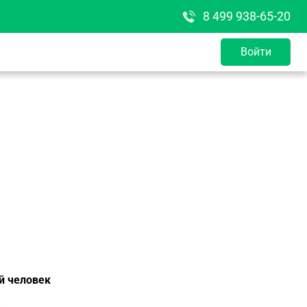
8 499 938-65-20
Войти
й человек
к