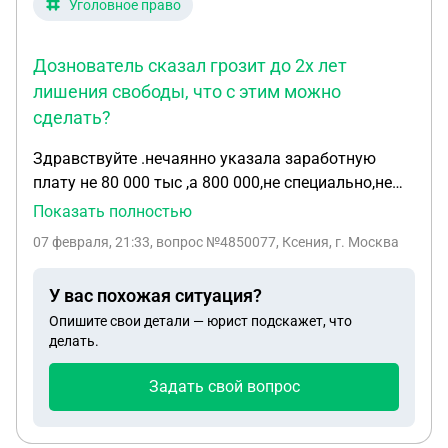
Уголовное право
Дознователь сказал грозит до 2х лет
лишения свободы, что с этим можно
сделать?
Здравствуйте .нечаянно указала заработную
плату не 80 000 тыс ,а 800 000,не специально,не
заметила Займ просрочен нас113 дней,пришло
Показать полностью
смс с фото документа об уведомлении о
07 февраля, 21:33
, вопрос №4850077, Ксения, г. Москва
уголовном деле по факту мошенество ,и оплат не
было,оплатила 1000 р только сегодня ,брала 15
У вас похожая ситуация?
тыс. Дознователь сказал грозит до 2х лет
Опишите свои детали — юрист подскажет, что
лишения свободы,что с этим можно сделать?
делать.
Задать свой вопрос