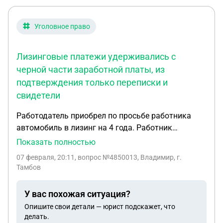
Уголовное право
Лизинговые платежи удерживались с
черной части заработной платы, из
подтверждения только переписки и
свидетели
Работодатель приобрел по просьбе работника
автомобиль в лизинг на 4 года. Работник
исправно оплачивал лизинговые платежи на
Показать полностью
протяжении года и оплатил страховки на
07 февраля, 20:11
, вопрос №4850013, Владимир, г.
следующий год. Работодатель сделал условия
Тамбов
труда не выносимыми, чем вынудил сотрудника
уволиться по собственному желанию. Машину
У вас похожая ситуация?
работодатель забрал, зарплату за последний
Опишите свои детали — юрист подскажет, что
месяц не выплатил, забрал в счет следующего
делать.