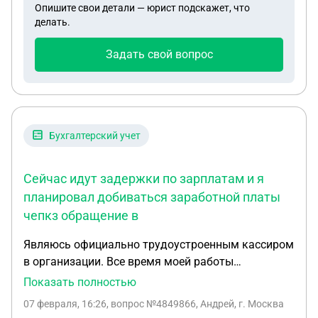
Опишите свои детали — юрист подскажет, что
надбавкой за период вахты из расчета
делать.
нормальной продолжительности рабочего
времени ( т.е. за 8 часов в день, 40 часов в
Задать свой вопрос
неделю). Часы переработки сверх нормальной
продолжительности рабочего времени за вахту
предоставляются в виде дней междувахтового
отдыха и оплачиваются по окладу без
применения районного коэффициента и северной
Бухгалтерский учет
надбавки. Правомерно ли такое начисление
заработной платы?
Сейчас идут задержки по зарплатам и я
планировал добиваться заработной платы
чепкз обращение в
Являюсь официально трудоустроенным кассиром
в организации. Все время моей работы
организация работала в серую.У организации
Показать полностью
появились финансовые проблемы, и финансовый
07 февраля, 16:26
, вопрос №4849866, Андрей, г. Москва
рассчет с нетрудоустроенными