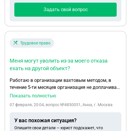
лизингового платежа. Лизинговые платежи
удерживались с черной части заработной платы,
Задать свой вопрос
из подтверждения только переписки и свидетели.
Есть ли шансы вернуть уплаченные лизинговые
платежи в части оплаты стоимости автомобиля ,
первоначальный взнос и страховки за следующий
год?
Трудовое право
Меня могут уволить из-за моего отказа
ехать на другой объект?
Работаю в организации вахтовым методом, в
течение 5-ти месяцев организация не доплачивает
заработную плату, на сегодняшний день долг
Показать полностью
организации ориентировочно составляет
07 февраля, 20:04
, вопрос №4850051, Анна, г. Москва
93305тыс. Также не оплачен отпуск на 2 недели,
заявление написано с 01.01.2026 по 15.01.2026.
У вас похожая ситуация?
По приезду на объект, после междувахтового
Опишите свои детали — юрист подскажет, что
отдыха, сообщили, что меня переводят на другой