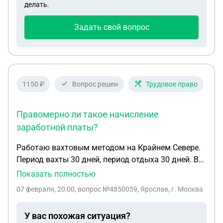
делать.
объект (без моего согласия). Какие должны быть
мои дальнейшие действия? Меня могут уволить
Задать свой вопрос
из-за моего отказа ехать на другой объект? Вахта
60/30, мной не отработана
1150 ₽
Вопрос решен
Трудовое право
Правомерно ли такое начисление
заработной платы?
Работаю вахтовым методом на Крайнем Севере.
Период вахты 30 дней, период отдыха 30 дней. В
период вахты установлен 10 часовой рабочий
Показать полностью
день с одни выходным в неделю. Для учета
07 февраля, 20:00
, вопрос №4850059, Ярослав, г. Москва
рабочего времени установлен учетный период
один год. Работодатель начисляет заработную
У вас похожая ситуация?
плату c районным коэффициентом и северной