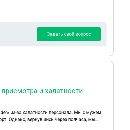
ать чтобы отец не получил ни шиша, его не
Задать свой вопрос
 присмотра и халатности
inder» из-за халатности персонала. Мы с мужем
орт. Однако, вернувшись через полчаса, мы
не сочли нужным связаться с нами, родителями,