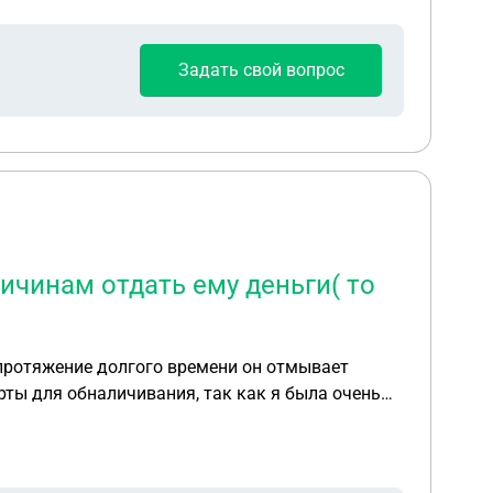
Задать свой вопрос
ричинам отдать ему деньги( то
 протяжение долгого времени он отмывает
рты для обналичивания, так как я была очень
лись странным. В общем спустя какое то время