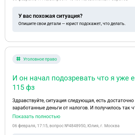
У вас похожая ситуация?
Опишите свои детали — юрист подскажет, что делать.
Уголовное право
И он начал подозревать что я уже е
115 фз
Здравствуйте, ситуация следующая, есть достаточно 
заработанные деньги от налогов. И получилось так ч
далека от всего связанного с отмывом и тд, и все е
Показать полностью
он пользовался шестью моими банковскими картами для обналичивания, то есть 
06 февраля, 17:15
, вопрос №4848950, Юлия, г. Москва
картами через меня прошло около 5-10 миллионов рублей . Этим летом мне дали 161-фз, и оказалась что этот знакомый кого-то обманул, а 