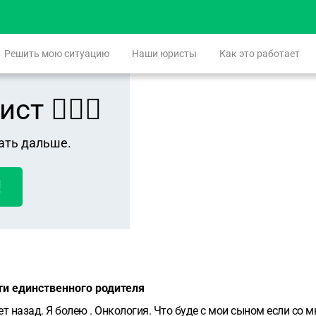
Решить мою ситуацию
Наши юристы
Как это работает
 👨🏻‍⚖️
ать дальше.
!
ти единственного родителя
ет назад. Я болею . Онкология. Что буде с мои сыном если со м