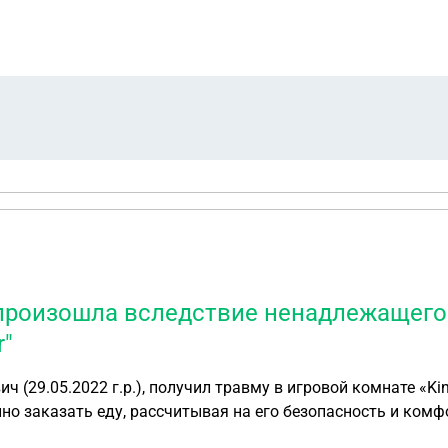
ж, он достоин выплат. Неужели нельзя ничего совсем сдел
нники могут это подтвердить
 произошла вследствие ненадлежащего
r"
ч (29.05.2022 г.р.), получил травму в игровой комнате «K
но заказать еду, рассчитывая на его безопасность и комф
ке. Самое возмутительное, что сотрудники «Kinder» даже 