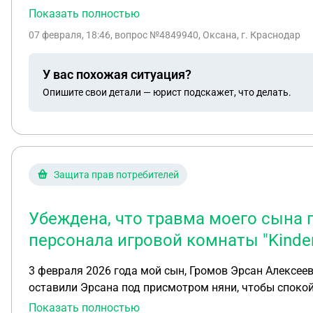
и не общались они. Моего сына воспитывал второй му
Показать полностью
было в жизни ребёнком просто никогда, его родстве
07 февраля, 18:46
, вопрос №4849940, Оксана, г. Краснодар
У вас похожая ситуация?
Опишите свои детали — юрист подскажет, что делать.
Защита прав потребителей
Убеждена, что травма моего сына
персонала игровой комнаты "Kinde
3 февраля 2026 года мой сын, Громов Эрсан Алексееви
оставили Эрсана под присмотром няни, чтобы спокой
обнаружили сына в слезах, жалующегося на боль в ру
Показать полностью