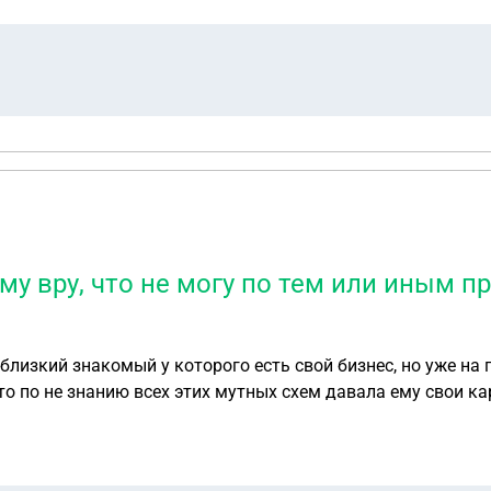
му вру, что не могу по тем или иным п
близкий знакомый у которого есть свой бизнес, но уже на
то по не знанию всех этих мутных схем давала ему свои ка
го просьбы сделать новые карты других банков мне не каза
ухода от налогов. В общей сумме за все время его пользования моими
светились только