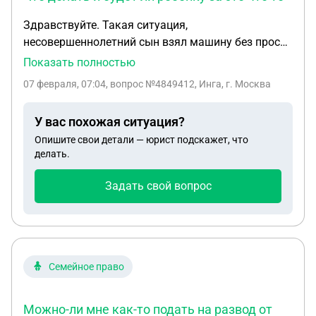
Здравствуйте. Такая ситуация,
несовершеннолетний сын взял машину без просу.
Машина не оформлена. Есть только документы
Показать полностью
на машину. Гай впоймали и машину
07 февраля, 07:04
, вопрос №4849412, Инга, г. Москва
эвакуировали. Что делать и будет ли ребёнку за
это что то
У вас похожая ситуация?
Опишите свои детали — юрист подскажет, что
делать.
Задать свой вопрос
Семейное право
Можно-ли мне как-то подать на развод от