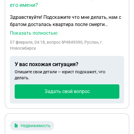
его имени?
Здравствуйте! Подскажите что мне делать, нам с
братом досталась квартира после смерти
родителей , я вступил в наследство, а брат нет,
Показать полностью
только прописан. Брат женился , после жена
07 февраля, 04:18
, вопрос №4849390, Руслан, г.
выгнала и его парализовало, жена за ним не
Новосибирск
ухаживает и не приходит даже проведать, я один
за ним ухаживаю. Но после смерти брата она
У вас похожая ситуация?
хочет долю в квартире. Как мне поступить?
Опишите свои детали — юрист подскажет, что
Можно-ли мне как-то подать на развод от его
делать.
имени?
Задать свой вопрос
Недвижимость