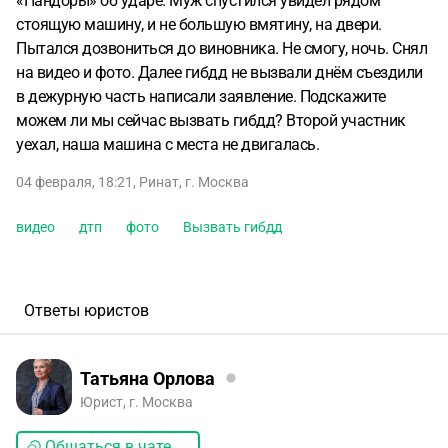
«Пандоры» об ударе. Муж спустился увидел рядом
стоящую машину, и не большую вмятину, на двери.
Пытался дозвониться до виновника. Не смогу, ночь. Снял
на видео и фото. Далее гибдд не вызвали днём съездили
в дежурную часть написали заявление. Подскажите
можем ли мы сейчас вызвать гибдд? Второй участник
уехал, наша машина с места не двигалась.
04 февраля, 18:21
,
Ринат
,
г. Москва
видео
дтп
фото
Вызвать гибдд
Ответы юристов
Татьяна Орлова
Юрист, г. Москва
Общаться в чате