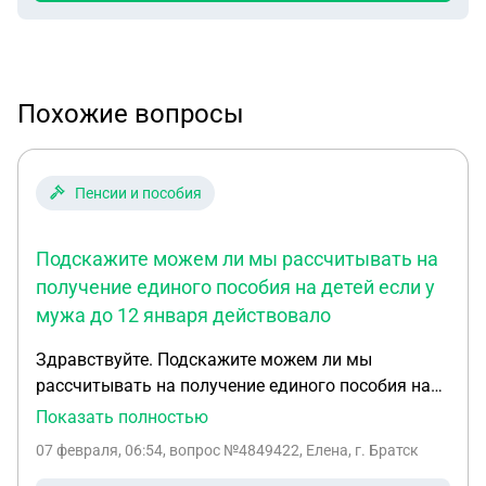
Похожие вопросы
Пенсии и пособия
Подскажите можем ли мы рассчитывать на
получение единого пособия на детей если у
мужа до 12 января действовало
Здравствуйте. Подскажите можем ли мы
рассчитывать на получение единого пособия на
детей если у мужа до 12 января действовало
Показать полностью
правило нулевого дохода, а я до 19 декабря
07 февраля, 06:54
, вопрос №4849422, Елена, г. Братск
находилась с ребенком в декрете до 3 лет, но при