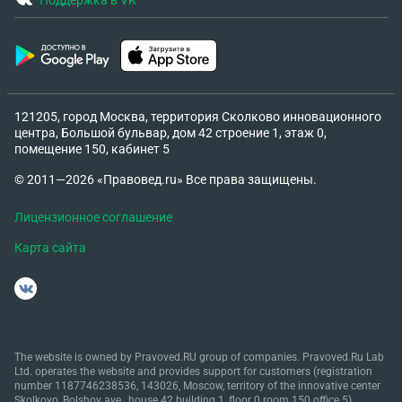
Поддержка в VK
ведь мой врач принимает в первую смену, на что
она мне сказала, писать за свой счет полностью
эти дни, но ведь это не законно? В общем в
результате разговора она меня, беременную,
довела до истерики, до слез и стресса. Я не знаю,
как мне поступить сейчас. И такой еще вопрос:
121205, город Москва, территория Сколково инновационного
центра, Большой бульвар, дом 42 строение 1, этаж 0,
могу ли я не отвечать на ее звонки, а, если она
помещение 150, кабинет 5
позвонит мне в очередной раз, написать в
мессенджере, попросить, чтобы она писала мне,
© 2011—2026 «Правовед.ru» Все права защищены.
так как я не хочу лишний раз нервничать? Также
Лицензионное соглашение
я хочу еще добавить, что я выполняю
дополнительно не свою работу. Одного
Карта сайта
сотрудника сократили, ее обязанности
перекинули на меня, то есть мне, соответственно,
никто ничего не доплачивает, вот как тут быть?
The website is owned by Pravoved.RU group of companies. Pravoved.Ru Lab
Ltd. operates the website and provides support for customers (registration
number 1187746238536, 143026, Moscow, territory of the innovative center
Skolkovo, Bolshoy ave., house 42 building 1, floor 0 room 150 office 5).