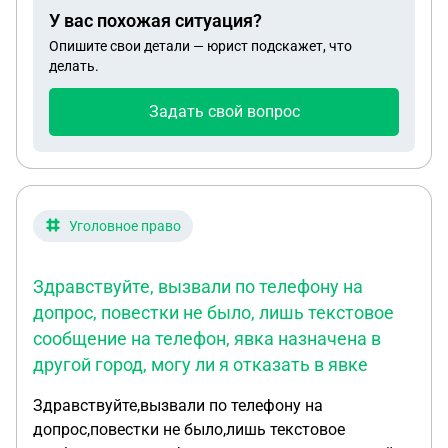
этом работала с официалтным заработком
У вас похожая ситуация?
22000. Ранее пособие одобрено до конца марта
Опишите свои детали — юрист подскажет, что
2025. Спасибо за ответ.
делать.
Задать свой вопрос
Уголовное право
Здравствуйте, вызвали по телефону на
допрос, повестки не было, лишь текстовое
сообщение на телефон, явка назначена в
другой город, могу ли я отказать в явке
Здравствуйте,вызвали по телефону на
допрос,повестки не было,лишь текстовое