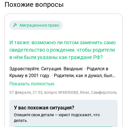
Похожие вопросы
Миграционное право
И также: возможно ли потом заменить само
свидетельство о рождении, чтобы родители
в нём были указаны как граждане РФ?
Здравствуйте. Ситуация. Вводные: · Родился в
Крыму в 2001 году. · Родители, как я думал, были
только гражданами Украины (по факту
Показать полностью
нахождения после развала СССР). · По факту
07 февраля, 21:53
, вопрос №4850088, Rinat, Симферополь
узнаю, что ещё в 1997 году родители жили в
России год+ и тогда получили гражданство
У вас похожая ситуация?
Российской Федерации. То есть и мама, и папа
Опишите свои детали — юрист подскажет, что
стали гражданами РФ. · В 2026 году узнал, что на
делать.
момент моего рождения у родителей уже было