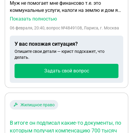
Муж не помогает мне финансово т.е. это
в дом. Напоминаю, что мы не живём там и
коммунальные услуги, налоги на землю и дом я
заниматься всем этим дистанционно крайне
купила дом на земле взяв на себя кредит и сама
затруднительно. Я ещё молчу, что все это
Показать полностью
выплачиваю его и в доме он не прописан но при
выливается в совсем другие суммы. Дом
06 февраля, 20:40
, вопрос №4849108, Лариса, г. Москва
разводе он требует половину . Как быть в этой
планировалось продать, уже есть покупатель.
ситуации?
Вопрос : можно ли продать дом, оформить сделку
У вас похожая ситуация?
на сам дом и участок, без переоформленного на
Опишите свои детали — юрист подскажет, что
мою мать договор с газовой службой? Сделать
делать.
дисконт покупателю, с условием, что он
занимается всем этим самостоятельно
Задать свой вопрос
(покупатель проживает в станице). Все
документы передать, естественно.
Жилищное право
В итоге он подписал какие-то документы, по
которым получил компенсацию 700 тысяч