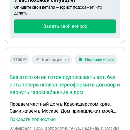
Какие у меня вообще есть шансы, чтобы это
Опишите свои детали — юрист подскажет, что
сделать, так как хочу воспользоваться тем, что
делать.
есть по праву? Большое спасибо. И также:
возможно ли потом заменить само
Задать свой вопрос
свидетельство о рождении, чтобы родители в нём
были указаны как граждане РФ?
1150 ₽
Вопрос решен
Недвижимость
Без этого он не готов подписывать акт, без
акта теперь нельзя переоформить договор и
вернуть газоснабжение в дом
Продаём частный дом в Краснодарском крае.
Сами живём в Москве. Дом принадлежит моей
матери (основание - договор дарения от покойной
Показать полностью
бабушки). В станице проводили работы по воде и
07 февраля, 13:56
, вопрос №4849726, Надежда, г. Москва