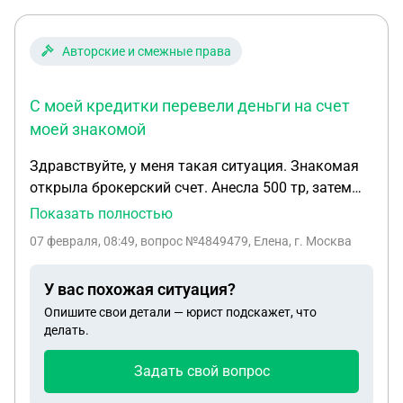
Авторские и смежные права
С моей кредитки перевели деньги на счет
моей знакомой
Здравствуйте, у меня такая ситуация. Знакомая
открыла брокерский счет. Анесла 500 тр, затем
при входе неверно указала одну цифру. Вход ей
Показать полностью
заблокировали. Сказали нужен человек, через
07 февраля, 08:49
, вопрос №4849479, Елена, г. Москва
которого выведуи ее деньги. Я согласилась
помочь, все происходило очень быстро. Сначала
У вас похожая ситуация?
она написала доверенность, что я ее доверенное
Опишите свои детали — юрист подскажет, что
лицо. Затем меня попросили зайти в сбербанк,
делать.
там взяли мои даные паспорта. Открыли мне
европейский торговый счет. С моей кредитки
Задать свой вопрос
перевели деньги на счет моей знакомой. Она