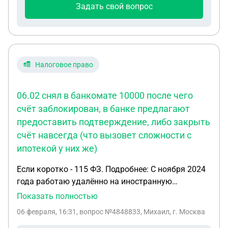
переводят Перевод возможен только для
Задать свой вопрос
военнослужащих которые подписали контракт , (
контракт подписывают на 2 курсе ) вопрос : так
ли это ??? Или все таки руководство таким
образом не хочет удовлетворять рапорт курсанта
на перевод по своим каким то определенным
Налоговое право
моментам. В пункте 14 абзац 7 указано что
перевод возможен по служебной необходимости
06.02 снял в банкомате 10000 после чего
по согласию обучающегося - тоесть в эту
счёт заблокирован, в банке предлагают
формулировку попадает курсант 1 курса который
предоставить подтверждение, либо закрыть
не заключил контракт!??? Прошу внести ясность
и разложить информацию . Очень нужен перевод
счёт навсегда (что вызовет сложности с
Заранее благодарю.
ипотекой у них же)
Если коротко - 115 ФЗ. Подробнее: С ноября 2024
года работаю удалённо на иностранную
компанию без налогового оформления (имеется
Показать полностью
договор Services Agreement). Зарплату ($2643)
06 февраля, 16:31
, вопрос №4848833, Михаил, г. Москва
получаю криптой в USDT, перевожу на карту