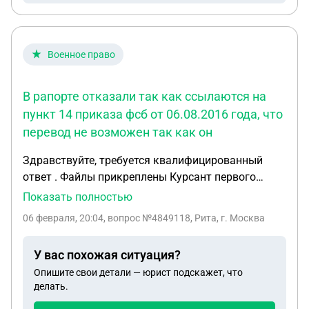
затем со своей карты отправила по реквизитам,
которые они дали . Меня стращают вот этой
бумагой. Прикладываю
Военное право
В рапорте отказали так как ссылаются на
пункт 14 приказа фсб от 06.08.2016 года, что
перевод не возможен так как он
Здравствуйте, требуется квалифицированный
ответ . Файлы прикреплены Курсант первого
курса пограничного института фсб подал рапорт
Показать полностью
на перевод в академию фсб Москва. Он является
06 февраля, 20:04
, вопрос №4849118, Рита, г. Москва
рядовым так как проходит на 1 курсе срочную
службу . В рапорте отказали так как ссылаются
У вас похожая ситуация?
на пункт 14 приказа фсб от 06.08.2016 года , что
Опишите свои детали — юрист подскажет, что
перевод не возможен так как он является
делать.
рядовым и находится на срочной службе таких не