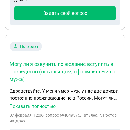
делать.
Задать свой вопрос
Нотариат
Могу ли я озвучить их желание вступить в
наследство (остался дом, оформленный на
мужа)
Здравствуйте. У меня умер муж, у нас две дочери,
постоянно проживающие не в России. Могут ли
они вступить в наследство, не приезжая, или их
Показать полностью
присутствие обязательно. Могу ли я озвучить их
07 февраля, 12:06
, вопрос №4849575, Татьяна, г. Ростов-
желание вступить в наследство (остался дом,
на-Дону
оформленный на мужа)