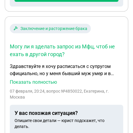
Заключение и расторжение брака
Могу ли я зделать запрос из Мфц, чтоб не
ехать в другой город?
Здравствуйте я хочу расписаться с супругом
официально, но у меня бывший муж умер и в
паспорте стоит печать о браке. Я живу в г.
Показать полностью
Краснодаре, а первый брак был зарегистрирован
07 февраля, 20:24
, вопрос №4850022, Екатерина, г.
в Москве. Могу ли я зделать запрос из Мфц, чтоб
Москва
не ехать в другой город?
У вас похожая ситуация?
Опишите свои детали — юрист подскажет, что
делать.