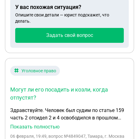
У вас похожая ситуация?
Опишите свои детали — юрист подскажет, что
делать.
Задать свой вопрос
Уголовное право
Могут ли его посадить и козли, когда
отпустят?
Здравствуйте. Человек был судим по статье 159
часть 2 отсидел 2 и 4 освободился в прошлом
году, в июле. Вчера задержали. Одолжил у
Показать полностью
человека деньги и вовремя не отдал, но отдал
06 февраля, 19:49
, вопрос №4849047, Тамара, г. Москва