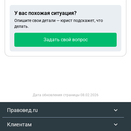
вчера и сам же поехал в полицию, и его
задержали. Могут ли его посадить и козли, когда
У вас похожая ситуация?
отпустят?
Опишите свои детали — юрист подскажет, что
делать.
Задать свой вопрос
Дата обновления страницы
08.02.2026
Правовед.ru
Клиентам