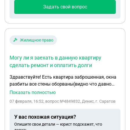
Задать свой вопрос
Жилищное право
Могу ли я заехать в данную квартиру
сделать ремонт и оплатить долги
Здравствуйте! Есть квартира заброшенная, окна
разбиты все стены оборваны(видно что давно
уже там не кто не живёт. Могу ли я заехать в
Показать полностью
данную квартиру сделать ремонт и оплатить
07 февраля, 16:52
, вопрос №4849832, Денис, г. Саратов
долги. Соседи говорят что квартира уже
государству принадлежит.
У вас похожая ситуация?
Опишите свои детали — юрист подскажет, что