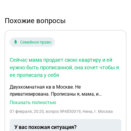
Похожие вопросы
Семейное право
Сейчас мама продает свою квартиру и ей
нужно быть прописанной, она хочет чтобы я
ее прописала у себя
Двухкомнатная кв в Москве. Не
приватизирована. Прописаны я, мама, и
ответственный квартиросьемщик - бабушка.
Показать полностью
Бабушка умерла, мама выписалась в свою, я
07 февраля, 20:20
, вопрос №4850019, Нина, г. Москва
приватизировала кв на себя одну, сделала
ремонт. Сейчас мама продает свою квартиру и ей
У вас похожая ситуация?
нужно быть прописанной, она хочет чтобы я ее