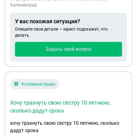
участвует, то оплата коммунальных платежей
Калининград
(свет, тепло вода) будут ли учитываться как
расходы?
У вас похожая ситуация?
Опишите свои детали — юрист подскажет, что
делать.
Задать свой вопрос
Уголовное право
Хочу трахнуть свою сестру 10 летнюю,
сколько дадут срока
хочу трахнуть свою сестру 10 летнюю, сколько
дадут срока