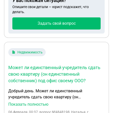
У вас похожая ситуация?
алиментов.? Спасибо за ответ.
Опишите свои детали — юрист подскажет, что
делать.
Задать свой вопрос
Недвижимость
Может ли единственный учредитель сдать
свою квартиру (он единственный
собственник) под офис своему ООО?
Добрый день. Может ли единственный
учредитель сдать свою квартиру (он
единственный собственник) под офис своему
Показать полностью
ООО? Если арендная плата в расходах не
06 февраля, 00:37
, вопрос №4848198, Наталья, г.