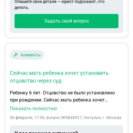
Опишите свои детали — юрист подскажет, что
делать.
Задать свой вопрос
Алименты
Сейчас мать ребенка хочет установить
отцовство через суд
Ребенку 6 лет. Отцовство не было установлено
при рождении. Сейчас мать ребенка хочет
установить отцовство через суд. И,
Показать полностью
соответственно, подать на алименты. Вопрос.
06 февраля, 17:50
, вопрос №4848927, Наталья, г. Москва
Если суд удовлетворит оба требования матери, то
за какой период назначат ответчику выплату