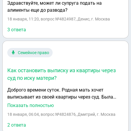
Здравствуйте, может ли супруга подать на
алименты еще до развода?
18 января, 11:20
, вопрос №4824987, Денис, г. Москва
3 ответа
Семейное право
Как остановить выписку из квартиры через
суд по иску матери?
Доброго времени суток. Родная мать хочет
выписывает из своей квартиры через суд. Была
куплена однушка где я с своей семьей проживал
Показать полностью
там не один год. Покупалась с моим
18 января, 06:04
, вопрос №4824876, Дмитрий, г. Москва
первоначальным взносом 1/2 стоимости но
оформил её на мать! Прописаться в однушке она не
2 ответа