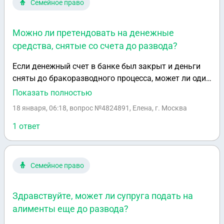
Семейное право
Можно ли претендовать на денежные
средства, снятые со счета до развода?
Если денежный счет в банке был закрыт и деньги
сняты до бракоразводного процесса, может ли один
из супругов претендовать на то чего уже нет, т. к
Показать полностью
факт наличия средств на данный момент
18 января, 06:18
, вопрос №4824891, Елена, г. Москва
отсутствует. Но как бы деньги были.
1 ответ
Семейное право
Здравствуйте, может ли супруга подать на
алименты еще до развода?