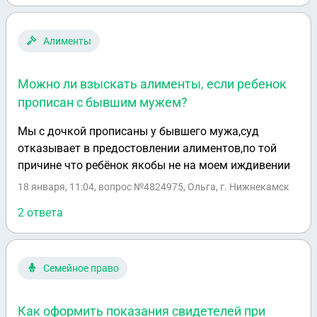
давала. Квартира числилась пустой. При рождении
ребенка она начала выгонять из квартиры. Сейчас
подала в суд чтоб выписать меня и ребёнка из
Алименты
старой квартиры. Деньги за однушку не
возвращает(кинула) и выписывает из старой
Можно ли взыскать алименты, если ребенок
квартиры. Сами сейчас проживаем в старом доме.
прописан с бывшим мужем?
Мы с дочкой прописаны у бывшего мужа,суд
отказывает в предостовлении алиментов,по той
причине что ребёнок якобы не на моем иждивении
18 января, 11:04
, вопрос №4824975, Ольга, г. Нижнекамск
2 ответа
Семейное право
Как оформить показания свидетелей при