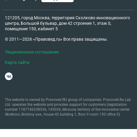
121205, город Москва, территория Сколково инновационного
центра, Большой бульвар, дом 42 строение 1, этаж 0,
помещение 150, кабинет 5
© 2011—2026 «Правовед.ru» Все права защищены.
Лицензионное соглашение
Карта сайта
The website is owned by Pravoved.RU group of companies. Pravoved.Ru Lab
Ltd. operates the website and provides support for customers (registration
number 1187746238536, 143026, Moscow, territory of the innovative center
Skolkovo, Bolshoy ave., house 42 building 1, floor 0 room 150 office 5).