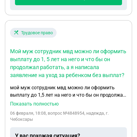
Трудовое право
Мой муж сотрудник мвд можно ли оформить
выплату до 1, 5 лет на него и что бы он
продолжал работать, а я написала
заявление на уход за ребенком без выплат?
мой муж сотрудник мвд можно ли оформить
выплату до 1,5 лет на него и что бы он продолжал
работать, а я написала заявление на уход за
Показать полностью
ребенком без выплат? если нет то каким законом
06 февраля, 18:08
, вопрос №4848954, надежда, г.
это запрещается
Чебоксары
У вас похожая ситуация?