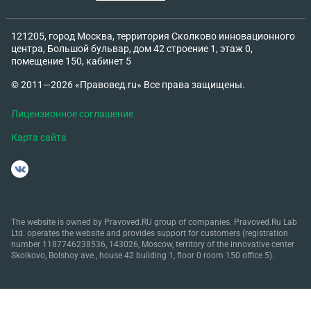
121205, город Москва, территория Сколково инновационного
центра, Большой бульвар, дом 42 строение 1, этаж 0,
помещение 150, кабинет 5
© 2011—2026 «Правовед.ru» Все права защищены.
Лицензионное соглашение
Карта сайта
The website is owned by Pravoved.RU group of companies. Pravoved.Ru Lab
Ltd. operates the website and provides support for customers (registration
number 1187746238536, 143026, Moscow, territory of the innovative center
Skolkovo, Bolshoy ave., house 42 building 1, floor 0 room 150 office 5).