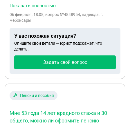
работать, а я написала заявление на уход за
Показать полностью
ребенком без выплат? если нет то каким законом
06 февраля, 18:08
, вопрос №4848954, надежда, г.
это запрещается
Чебоксары
У вас похожая ситуация?
Опишите свои детали — юрист подскажет, что
делать.
Задать свой вопрос
Пенсии и пособия
Мне 53 года 14 лет вредного стажа и 30
общего, можно ли оформить пенсию