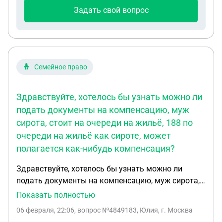
Задать свой вопрос
Семейное право
Здравствуйте, хотелось бы узнать можно ли
подать документы на компенсацию, муж
сирота, стоит на очереди на жильё, 188 по
очереди на жильё как сироте, может
полагается как-нибудь компенсация?
Здравствуйте, хотелось бы узнать можно ли
подать документы на компенсацию, муж сирота,
стоит на очереди на жильё, 188 по очереди на
Показать полностью
жильё как сироте, может полагается как-нибудь
06 февраля, 22:06
, вопрос №4849183, Юлия, г. Москва
компенсация? Какие документы нужны? Мужу 32