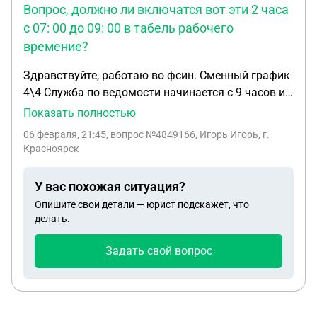
Вопрос, должно ли включатся вот эти 2 часа
грозит
с 07: 00 до 09: 00 в табель рабочего
времение?
Здравствуйте, работаю во фсин. Сменный график
4\4 Служба по ведомости начинается с 9 часов и
до 21.00 Прибываем к 07:00, знаю что установлен
Показать полностью
ненормированный служебный рабочий день нам
06 февраля, 21:45
, вопрос №4849166, Игорь Игорь, г.
за это, и что +10 дней к отпуску нам. Дается час
Красноярск
на обед по 30 минут.Хотя из караульного
помещения я выходить не имею право. Вопрос,
У вас похожая ситуация?
должно ли включатся вот эти 2 часа с 07:00 до
Опишите свои детали — юрист подскажет, что
09:00 в табель рабочего времение?
делать.
Задать свой вопрос