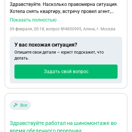
Здравствуйте. Насколько правомерна ситуация.
Хотела снять квартиру, встречу провел агент,
квартира хорошая, но хотела подумать не
Показать полностью
принимая спонтанных решений. В итоге риелтор
09 февраля, 00:18
, вопрос №4850995, Алена, г. Москва
уговорил внести аванс. После перевода денег на
р/с агентства выдает соглашение о задатке, где
У вас похожая ситуация?
указано что задаток не возвращается если я
Опишите свои детали — юрист подскажет, что
отказываюсь от сделки. Насколько правомерны
делать.
такие соглашения на оказания услуг риелторами
и возможно вернуть деньги за не оказанную
Задать свой вопрос
услугу? На след день после передачи аванса,
сказала что данная квартира мне будет не
удобна. Риелтор отказывает в возврате аванса за
свои услуги.
Все
Здравствуйте работал на шиномонтаже во
время обеденного перерыва