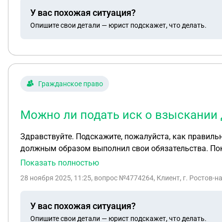
У вас похожая ситуация?
Опишите свои детали — юрист подскажет, что делать.
Гражданское право
Можно ли подать иск о взыскании 
Здравствуйте. Подскажите, пожалуйста, как правиль
должным образом выполнил свои обязательства. Пок
ТН). Претензий по качеству не поступило. Товар был
Показать полностью
Но Покупатель находится в реорганизации, путем присоединения к нему других юр лиц. Претензия Покупателю была направлена, но оставлена без ответа.
28 ноября 2025, 11:25
, вопрос №4774264, Клиент, г. Ростов-н
Можно ли на данном этапе подать иск в суд о взыск
У вас похожая ситуация?
Опишите свои детали — юрист подскажет, что делать.