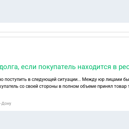
долга, если покупатель находится в ре
но поступить в следующей ситуации... Между юр лицами б
упатель со своей стороны в полном объеме принял товар 
 поставлен в постоплату. Срок оплаты Покупателем наруше
а-Дону
ании долга или надо ждать окончания реорганизации Поку