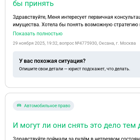
бы принять
Здравствуйте, Меня интересует первичная консульта
имущества. Хотела бы понять возможную стратегию и вашу оценку ситуации. Пока изучаю варианты, поэтому ищу короткую первичную консультацию без
предоплаты, чтобы принять решение, с кем работать. Уточните, пожалуйста, возможен ли бесплатный формат (или за символическую плату), - когда вы мог
Показать полностью
29 ноября 2025, 19:32
, вопрос №4775930, Оксана, г. Москва
У вас похожая ситуация?
Опишите свои детали — юрист подскажет, что делать.
Автомобильное право
И могут ли они снять это дело тем
Здравствуйте поймали за рулём в нетрезвом состояни