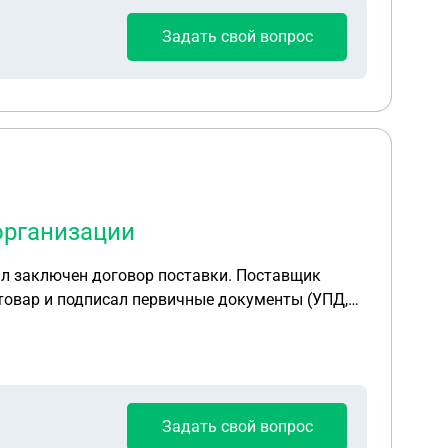
Задать свой вопрос
организации
ыл заключен договор поставки. Поставщик
товар и подписал первичные документы (УПД,
н. Поставщик имеет намерение подать иск в суд.
пателя?
Задать свой вопрос