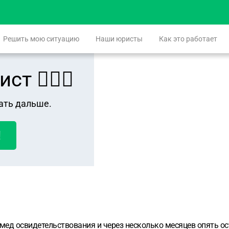
Решить мою ситуацию
Наши юристы
Как это работает
 👨🏻‍⚖️
ать дальше.
!
мед освидетельствования и через несколько месяцев опять ост