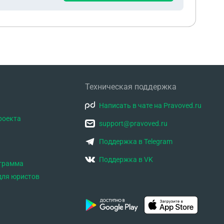
Техническая поддержка
Написать в чате на Pravoved.ru
роекта
support@pravoved.ru
Поддержка в Telegram
Поддержка в VK
ограмма
для юристов