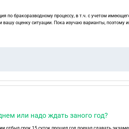
ция по бракоразводному процессу, в т.ч. с учетом имеюще
ли
 днем или надо ждать заного год?
и отбыл срок 15 суток прошел год поехал сдавать экзамен