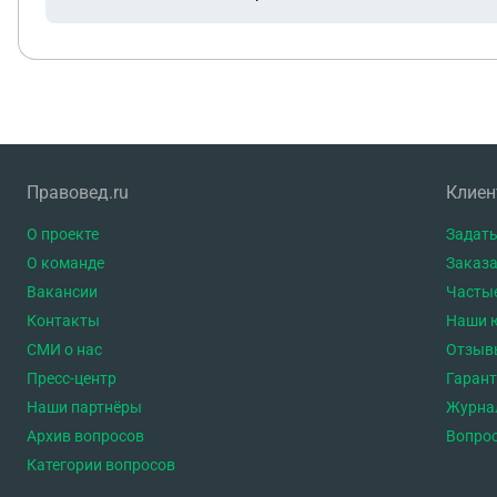
Правовед.ru
Клие
О проекте
Задать
О команде
Заказа
Вакансии
Часты
Контакты
Наши 
СМИ о нас
Отзыв
Пресс-центр
Гаран
Наши партнёры
Журна
Архив вопросов
Вопро
Категории вопросов