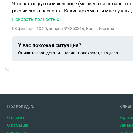
Я женат на русской женщине (мы женаты четыре с поло
российского паспорта. Какие документы мне нужны д
получение российского паспорта
Показать полностью
08 февраля, 10:20
, вопрос №4850316, Ван, г. Москва
У вас похожая ситуация?
Опишите свои детали — юрист подскажет, что делать.
Правовед.ru
Клие
О проекте
Задать
О команде
Заказа