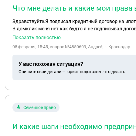
Что мне делать и какие мои права 
Здравствуйте.Я подписал кредитный договор на ипот
В домклик меня нет как будто я не подписывал дого
есть договор бумажный.Менеджер домклик тоже не зна
Показать полностью
заберу договор купли продажи,егрн на дом и кредитн
08 февраля, 15:45
, вопрос №4850609, Андрей, г. Краснодар
что не знают.Что мне делать и какие мои права в д
продавец не разрешает переезжать в дом пока не буде
У вас похожая ситуация?
Опишите свои детали — юрист подскажет, что делать.
Семейное право
И какие шаги необходимо предпри