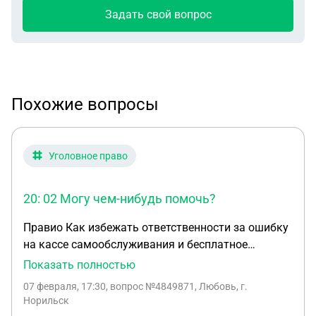
Задать свой вопрос
Похожие вопросы
Уголовное право
20: 02 Могу чем-нибудь помочь?
Правио Как избежать ответственности за ошибку
на кассе самообслуживания и бесплатное
получение товаров Главная / Задать вопрос / #
Показать полностью
2518124 Могут ли меня привлечь к
07 февраля, 17:30
, вопрос №4849871, Любовь, г.
ответственности за использование ошибки на
Норильск
кассе самообслуживания, которую я обнаружил и