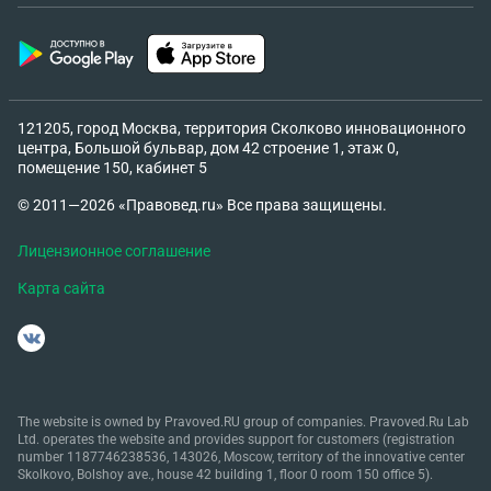
подсказать как лучше поступить. Обычно если
платформа мошенников , то они удаляют
переписки, блокируют и делают так,чтобы не
было возможности зайти в приложение. До сих
пор есть все доступы, все переписки с
121205, город Москва, территория Сколково инновационного
центра, Большой бульвар, дом 42 строение 1, этаж 0,
менеджерами сделала. Видео с платформы со
помещение 150, кабинет 5
всеми уведомлениями тоже сделала.
© 2011—2026 «Правовед.ru» Все права защищены.
Лицензионное соглашение
Карта сайта
The website is owned by Pravoved.RU group of companies. Pravoved.Ru Lab
Ltd. operates the website and provides support for customers (registration
number 1187746238536, 143026, Moscow, territory of the innovative center
Skolkovo, Bolshoy ave., house 42 building 1, floor 0 room 150 office 5).