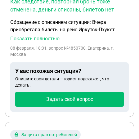
Как следствие, повторная бронь тоже
отменена, деньги списаны, билетов нет
Обращение с описанием ситуации: Вчера
приобретала билеты на рейс Иркутск-Пхукет.
Первая попытка списания с карты 4377 7278 0518
Показать полностью
2404, совершенная в 08ч56м46сек была
08 февраля, 18:31
, вопрос №4850700, Екатерина, г.
неудачная, т.к. на карте было недостаточное
Москва
количество средств (номер карты был указан
ошибочно). В случае необходимости, будет
У вас похожая ситуация?
предоставлена справка банка с укзанием
Опишите свои детали — юрист подскажет, что
времени списания и того факта, что списание
делать.
было неуспешным. Далее была произведена
вторая попытка списания денежных средств уже
Задать свой вопрос
с другой карты 2200700557119657 в
08ч58м40сек. Эта попытка была успешная
(документы об операции прилагаю). Далее бронь
была подтверждена, после чего было получено
уведомление об успешной операции с
Защита прав потребителей