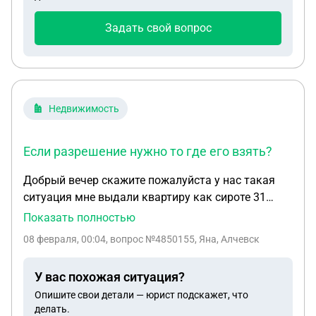
в противном случае они составят какой-то
протокол за несоблюдения гражданского права и
Задать свой вопрос
заберут у меня права, я им сказал что не знаю
когда смогу приехать, гаи могут за это забрать
права у меня, ответьте пожалуйста, спасибо
Недвижимость
Если разрешение нужно то где его взять?
Добрый вечер скажите пожалуйста у нас такая
ситуация мне выдали квартиру как сироте 31
октября балкон был открыт имеем ли мы права
Показать полностью
закрыть и застеклить балкон ? Нужно разрешение
08 февраля, 00:04
, вопрос №4850155, Яна, Алчевск
или что ? Если разрешение нужно то где его взять
?
У вас похожая ситуация?
Опишите свои детали — юрист подскажет, что
делать.