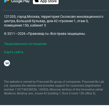
121205, город Москва, территория Сколково инновационного
центра, Большой бульвар, дом 42 строение 1, этаж 0,
помещение 150, кабинет 5
© 2011—2026 «Правовед.ru» Все права защищены.
Лицензионное соглашение
Карта сайта
The website is owned by Pravoved.RU group of companies. Pravoved.Ru Lab
Ltd. operates the website and provides support for customers (registration
number 1187746238536, 143026, Moscow, territory of the innovative center
Skolkovo, Bolshoy ave., house 42 building 1, floor 0 room 150 office 5).