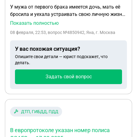
У мужа от первого брака имеется дочь, мать её
бросила и уехала устраивать свою личную жизнь,
муж забрал свою дочь в нашу семью, девочка
Показать полностью
конфликтная, в очередной раз сбежала из дому,
08 февраля, 22:53
, вопрос №4850942, Яна, г. Москва
вызвали опеку, на мужа составили протокол, то
что не справляется с ребёнком, а матери всё
У вас похожая ситуация?
сошло с рук. Как быть?
Опишите свои детали — юрист подскажет, что
делать.
Задать свой вопрос
ДТП, ГИБДД, ПДД
В европротоколе указан номер полиса