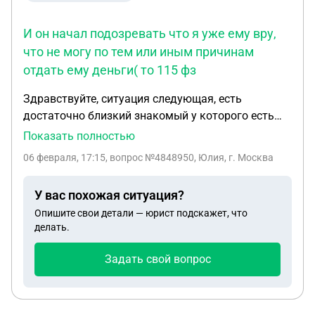
И он начал подозревать что я уже ему вру,
что не могу по тем или иным причинам
отдать ему деньги( то 115 фз
Здравствуйте, ситуация следующая, есть
достаточно близкий знакомый у которого есть
свой бизнес, но уже на протяжение долгого
Показать полностью
времени он отмывает заработанные деньги от
06 февраля, 17:15
, вопрос №4848950, Юлия, г. Москва
налогов. И получилось так что по не знанию всех
этих мутных схем давала ему свои карты для
У вас похожая ситуация?
обналичивания, так как я была очень далека от
Опишите свои детали — юрист подскажет, что
всего связанного с отмывом и тд, и все его
делать.
просьбы сделать новые карты других банков мне
не казались странным. В общем спустя какое то
Задать свой вопрос
время он пользовался шестью моими
банковскими картами для обналичивания, то
есть ухода от налогов. В общей сумме за все