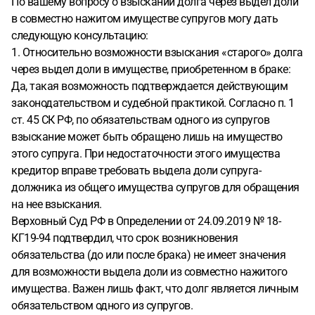
По вашему вопросу о взыскании долга через выдел доли
должнику, а к обоим супругам (мужу и жене) с
в совместно нажитом имуществе супругов могу дать
требованием "О выделе доли супруга-должника в общем
следующую консультацию:
имуществе и обращении на нее взыскания".
· В
1. Относительно возможности взыскания «старого» долга
обоснование иска ссылаться на то, что автомобили
через выдел доли в имуществе, приобретенном в браке:
куплены в браке (свидетельство о браке + данные
Да, такая возможность подтверждается действующим
ГИБДД), а также на то, что они используются семьей
законодательством и судебной практикой. Согласно п. 1
(полисы ОСАГО, допускающие мужа к управлению).
·
ст. 45 СК РФ, по обязательствам одного из супругов
Переложить бремя доказывания на ответчиков, чтобы
взыскание может быть обращено лишь на имущество
именно они доказывали суду, что автомобили являются
этого супруга. При недостаточности этого имущества
личной собственностью жены (куплены на ее добрачные
кредитор вправе требовать выдела доли супруга-
средства, подарены ей, унаследованы и т.д.), а не на меня,
должника из общего имущества супругов для обращения
как на взыскателя, доказывать обратное.
Благодарю!
на нее взыскания.
Верховный Суд РФ в Определении от 24.09.2019 № 18-
КГ19-94 подтвердил, что срок возникновения
обязательства (до или после брака) не имеет значения
для возможности выдела доли из совместно нажитого
имущества. Важен лишь факт, что долг является личным
обязательством одного из супругов.