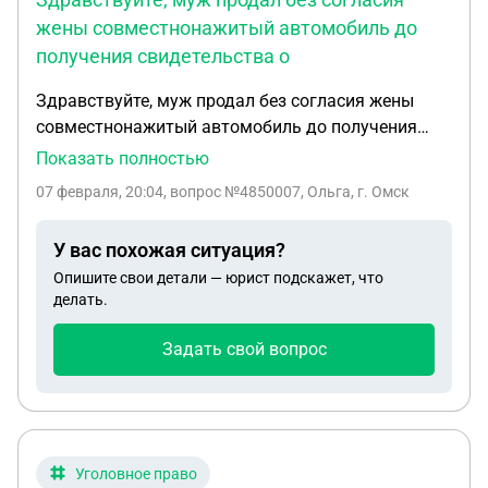
жены совместнонажитый автомобиль до
получения свидетельства о
Здравствуйте, муж продал без согласия жены
совместнонажитый автомобиль до получения
свидетельства о разводе, сделка прошла через
Показать полностью
автомобильный салон с большим занижением(в
07 февраля, 20:04
, вопрос №4850007, Ольга, г. Омск
половину рыночной стоимости), позже продал
совместно нажитый гараж так же с занижением
У вас похожая ситуация?
цены и без согласия, что можно сделать в этой
Опишите свои детали — юрист подскажет, что
ситуации?
делать.
Задать свой вопрос
Уголовное право