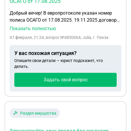
ОСАГО от 17.08.2025
Добрый вечер! В европротоколе указан номер
полиса ОСАГО от 17.08.2025. 19.11.2025 договор
был изменён в связи со сменой фамилии,
Показать полностью
присвоен новый номер. Договор непрерывный,
07 февраля, 21:24
, вопрос №4850064, Julia, г. Пенза
ОСАГО действовало на дату ДТП 04.02.2026.»
Будут ли проблемы что вписала номер полиса от
У вас похожая ситуация?
17.08.2025, а не номер от 19.11.2025
Опишите свои детали — юрист подскажет, что
делать.
Задать свой вопрос
Раздел имущества
Здравствуйте, муж продал без согласия