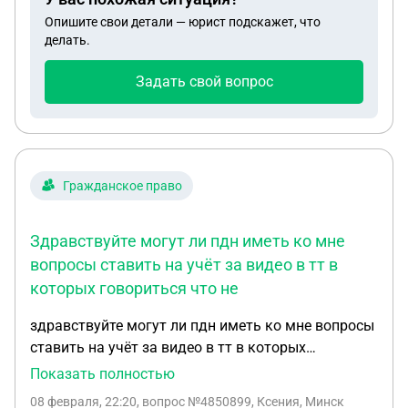
Опишите свои детали — юрист подскажет, что
делать.
Задать свой вопрос
Гражданское право
Здравствуйте могут ли пдн иметь ко мне
вопросы ставить на учёт за видео в тт в
которых говориться что не
здравствуйте могут ли пдн иметь ко мне вопросы
ставить на учёт за видео в тт в которых
говориться что не коситесь на меня дорогая
Показать полностью
учительница и её дочка а во втором раз косятся
08 февраля, 22:20
, вопрос №4850899, Ксения, Минск