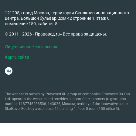
121205, город Москва, территория Сколково инновационного
центра, Большой бульвар, дом 42 строение 1, этаж 0,
помещение 150, кабинет 5
© 2011—2026 «Правовед.ru» Все права защищены.
Лицензионное соглашение
Карта сайта
The website is owned by Pravoved.RU group of companies. Pravoved.Ru Lab
Ltd. operates the website and provides support for customers (registration
number 1187746238536, 143026, Moscow, territory of the innovative center
Skolkovo, Bolshoy ave., house 42 building 1, floor 0 room 150 office 5).