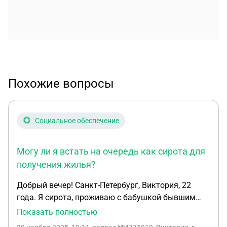
Похожие вопросы
Социальное обеспечение
Могу ли я встать на очередь как сирота для
получения жилья?
Добрый вечер! Санкт-Петербург, Виктория, 22
года. Я сирота, проживаю с бабушкой бывшим
опекуном. Квартира в соцнайме, я там прописана.
Показать полностью
Наниматель бабушка. Могу ли я встать на