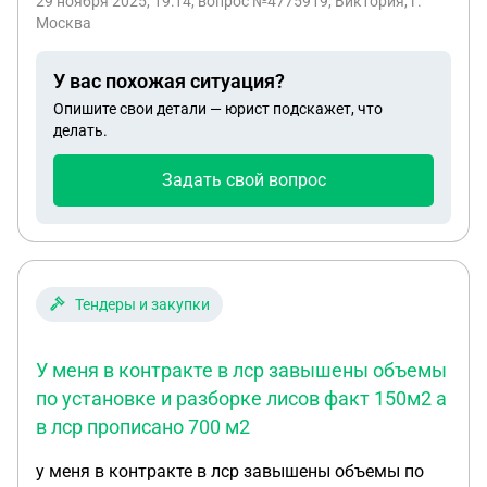
29 ноября 2025, 19:14
, вопрос №4775919, Виктория, г.
очередь как сирота для получения жилья?
Москва
У вас похожая ситуация?
Опишите свои детали — юрист подскажет, что
делать.
Задать свой вопрос
Тендеры и закупки
У меня в контракте в лср завышены объемы
по установке и разборке лисов факт 150м2 а
в лср прописано 700 м2
у меня в контракте в лср завышены объемы по