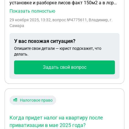
установке и разборке лисов факт 150м2 а в лср
прописано 700 м2. может ли заказчик
Показать полностью
потребовать вычесть из сметы лишние 550м2
29 ноября 2025, 13:32
, вопрос №4775611, Владимир, г.
после того как я выполнил работы по контракту
Самара
разница в цене 500 т.р само собой если они их
вычтут я уйду в большие минуса. подскажите
У вас похожая ситуация?
пожалуйста.
Опишите свои детали — юрист подскажет, что
делать.
Задать свой вопрос
Налоговое право
Когда придет налог на квартиру после
приватизации в мае 2025 года?