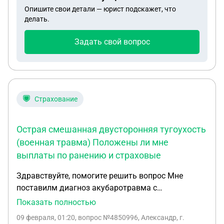
Опишите свои детали — юрист подскажет, что
получила тяжкий вред здоровью: — сотрясение
делать.
головного мозга; — переломы руки и ноги; —
значительную потерю крови, анемию; —
Задать свой вопрос
антенатальную гибель плода. Уголовное дело
было закрыто за недоказанностью. Сейчас хочу
понять: — есть ли возможность подать
гражданский иск спустя время; — можно ли
восстановить срок исковой давности; — есть ли
Страхование
судебная перспектива взыскания морального
вреда и вреда здоровью. Медицинские
Острая смешанная двусторонняя тугоухость
документы и материалы дела частично
(военная травма) Положены ли мне
сохранены. Подскажите, пожалуйста, стоимость
выплаты по ранению и страховые
консультации и возможность очной или онлайн-
встречи.
Здравствуйте, помогите решить вопрос Мне
поставилм диагноз акубаротравма с
постравматической перфорацией обеих
Показать полностью
барабанных перепонок при восприятии
09 февраля, 01:20
, вопрос №4850996, Александр, г.
рпзговорной речи более 2-х метров на оба уха.