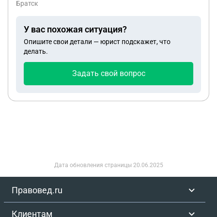
Братск
Острая смешанная двусторонняя тугоухость
(военная травма) Положены ли мне выплаты по
У вас похожая ситуация?
ранению и страховые выплаты согласно приказу
Опишите свои детали — юрист подскажет, что
#855 В справке указано травма в перечень не
делать.
входит, случай не страховой
Задать свой вопрос
Дата обновления страницы
20.06.2025
Правовед.ru
Клиентам