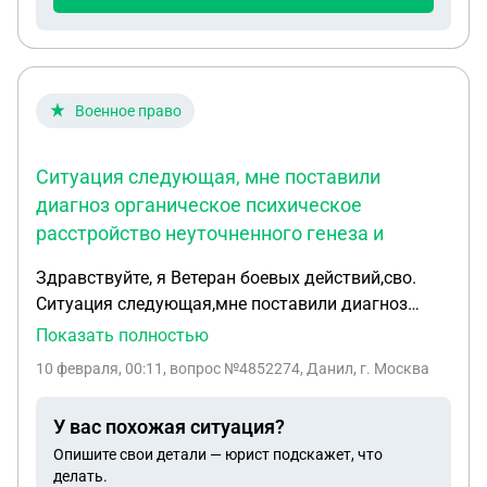
Военное право
Ситуация следующая, мне поставили
диагноз органическое психическое
расстройство неуточненного генеза и
Здравствуйте, я Ветеран боевых действий,сво.
Ситуация следующая,мне поставили диагноз
органическое психическое расстройство
Показать полностью
неуточненного генеза и синдром Туретта, уволили
10 февраля, 00:11
, вопрос №4852274, Данил, г. Москва
по категории "д"и поставили инвалидность 3
группы,как заболевание получено в период
У вас похожая ситуация?
военной службы,после увольнения состояние не
Опишите свои детали — юрист подскажет, что
улучшилось и сейчас диагностируют птср, есть ли
делать.
возможность получить формулировку "военная