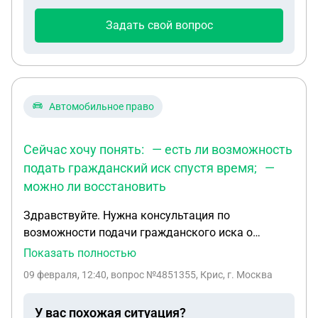
травма" при условии,что при подписании
Задать свой вопрос
контракта была категория "А"
Автомобильное право
Сейчас хочу понять: — есть ли возможность
подать гражданский иск спустя время; —
можно ли восстановить
Здравствуйте. Нужна консультация по
возможности подачи гражданского иска о
компенсации морального вреда и вреда
Показать полностью
здоровью после ДТП. ДТП произошло 01.07.2016
09 февраля, 12:40
, вопрос №4851355, Крис, г. Москва
в Амурской области, г. Тында. Я была
несовершеннолетней (13 лет), пешеходом.
У вас похожая ситуация?
Водитель был трезв. В результате аварии