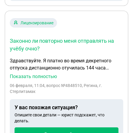
Лицензирование
Законно ли повторно меня отправлять на
учёбу очно?
Здравствуйте. Я платно во время декретного
отпуска дистанционно отучилась 144 часа
сестринское дело в урологии платно. Мой
Показать полностью
работодатель отказывается принимать моё
06 февраля, 11:04
, вопрос №4848510, Регина, г.
удостоверение, ссылаясь на то , что я обязана
Стерлитамак
учиться только государственной организации.
Законно ли повторно меня отправлять на учёбу
У вас похожая ситуация?
очно? У меня же есть документы
Опишите свои детали — юрист подскажет, что
подтверждающие моё обучение.
делать.