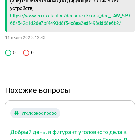
(или) с применением декодирующих технических
устройств;
https://www.consultant.ru/document/cons_doc_LAW_589
68/542c1d26e7bf4493d8f54c8ea2edf498dd68e6b2/
11 июня 2025, 12:43
0
0
Похожие вопросы
Уголовное право
Добрый день, я фигурант уголовного дела в