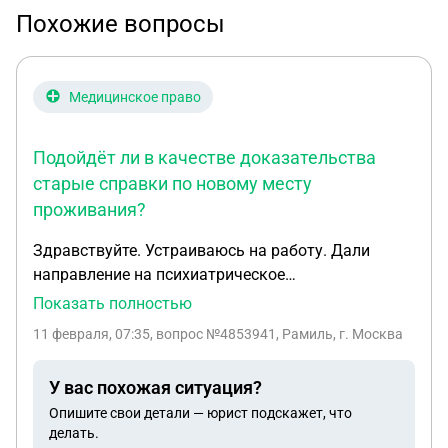
Похожие вопросы
Медицинское право
Подойдёт ли в качестве доказательства
старые справки по новому месту
проживания?
Здравствуйте. Устраиваюсь на работу. Дали
направление на психиатрическое
освидетельствование. Обратился в регистратуру,
Показать полностью
объяснил девушке, которая оформляет
11 февраля, 07:35
, вопрос №4853941, Рамиль, г. Москва
документы, что хочу только узнать стоимость
услуги, для понимания по расходам денежных
У вас похожая ситуация?
средств. Я сказал ей, что сегодня проходить не
Опишите свои детали — юрист подскажет, что
буду, так как не успею и что приду завтра. Она
делать.
попросила предъявить паспорт, не понятно для