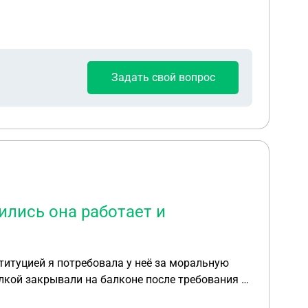
Задать свой вопрос
ились она работает и
титуцией я потребовала у неё за моральную
лкой закрывали на балконе после требования я
ак далее сейчас меня на меня написано