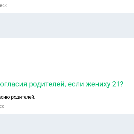
ии семи восьми месяцев сколько мы знакомы и вымогатель
овск
 на меня будет возбуждено уголовное дело что мне делать 
огласия родителей, если жениху 21?
асию родителей.
тск