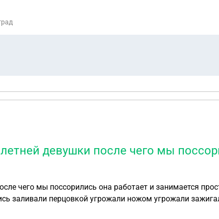
град
илетней девушки после чего мы поссор
осле чего мы поссорились она работает и занимается прос
лись заливали перцовкой угрожали ножом угрожали зажига
 я обязываю сь не трогать девушку никак ей не писать и т