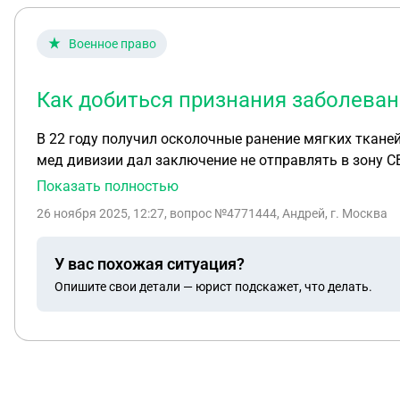
Военное право
Как добиться признания заболева
В 22 году получил осколочные ранение мягких ткане
мед дивизии дал заключение не отправлять в зону 
инсулин в окоп привезут,в части снова отправили в 
Показать полностью
после реабилитации вернулся в часть где занимается
26 ноября 2025, 12:27
, вопрос №4771444, Андрей, г. Москва
состояние ухудшилось эвакуировали в главный госпи
ВВК и ЦВВК не слова нет о военной травме или заб
У вас похожая ситуация?
Опишите свои детали — юрист подскажет, что делать.