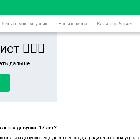
Решить мою ситуацию
Наши юристы
Как это работает
 👨🏻‍⚖️
ать дальше.
!
 лет, а девушке 17 лет?
контакты и девушка еще девственница, а родители парня угрож