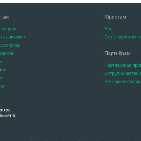
нтам
Юристам
 вопрос
Блог
ть документ
Стать юристом п
е вопросы
Партнёрам
юристы
ы
Партнёрская пр
тии
Сотрудничество 
л
Рекламодателям
сы
ентра,
бинет 5