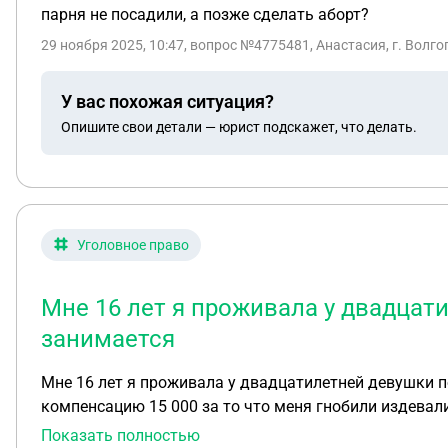
парня не посадили, а позже сделать аборт?
29 ноября 2025, 10:47
, вопрос №4775481, Анастасия, г. Волго
У вас похожая ситуация?
Опишите свои детали — юрист подскажет, что делать.
Уголовное право
Мне 16 лет я проживала у двадцат
занимается
Мне 16 лет я проживала у двадцатилетней девушки п
компенсацию 15 000 за то что меня гнобили издева
подписала расписку о том что после получения чеков
Показать полностью