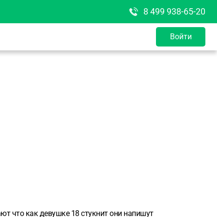
8 499 938-65-20
Войти
ают что как девушке 18 стукнит они напишут