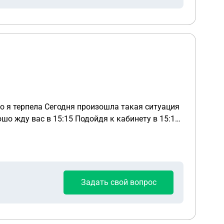
 такая ситуация
ойдя к кабинету в 15:10
е не дадут Неоднократно она
Задать свой вопрос