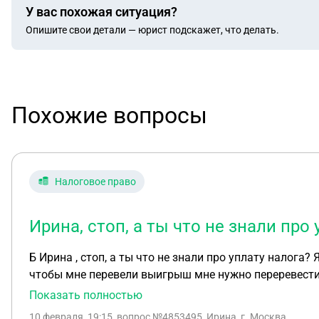
У вас похожая ситуация?
Опишите свои детали — юрист подскажет, что делать.
Похожие вопросы
Налоговое право
Ирина, стоп, а ты что не знали про
Б Ирина , стоп, а ты что не знали про уплату налога? Я выиграла в телеграмм канале 400000 тыс руб мне сказали что банк поставил блок антифрод и для того
чтобы мне перевели выигрыш мне нужно переревести 
конвертации для перевода тебе. Нужно еще 2005 руб перевести одним
Показать полностью
скидываю и первую и вторую суммы . Она пишет что 
10 февраля, 19:15
, вопрос №4853495, Ирина, г. Москва