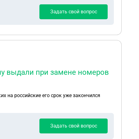
Задать свой вопрос
 ему выдали при замене номеров
не делать скажите?
ких на российские его срок уже закончился
Задать свой вопрос