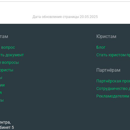
Дата обновления страницы
20.05.2025
нтам
Юристам
 вопрос
Блог
ть документ
Стать юристом п
е вопросы
Партнёрам
юристы
ы
Партнёрская пр
тии
Сотрудничество 
л
Рекламодателям
сы
ентра,
бинет 5