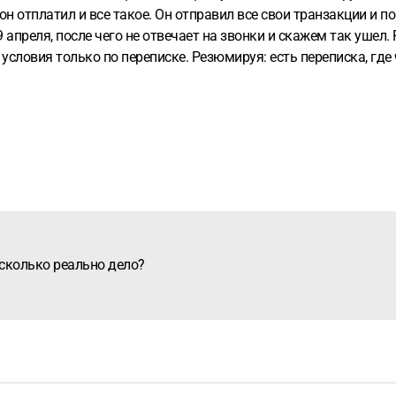
ь он отплатил и все такое. Он отправил все свои транзакции 
 апреля, после чего не отвечает на звонки и скажем так ушел.
 условия только по переписке.
Резюмируя: есть переписка, где
боту. Есть переписка, где он частично признает долг. Вся опл
ите пожалуйста, каковы шансы и в целом по подобным делам на
асколько реально дело?