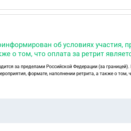
оинформирован об условиях участия, п
кже о том, что оплата за ретрит являе
одится за пределами Российской Федерации (за границей).
оприятия, формате, наполнении ретрита, а также о том, ч
 на ретрит, заселился в отель, проживал
ле фактического оказания услуги клиент требует полный или
ал, организация программы,
торая может включать в себя следующие пункты: 1.
цей. 2. Юридически корректную позицию отказа в возврате. 3.
. Оценку