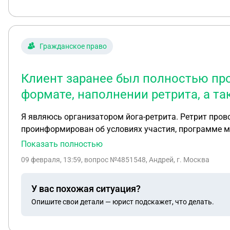
Гражданское право
Клиент заранее был полностью пр
формате, наполнении ретрита, а та
Я являюсь организатором йога-ретрита. Ретрит пров
проинформирован об условиях участия, программе мер
Перед оплатой клиент ознакомился с программой и условиями участия После этого клиент произвёл оплату, приехал
Показать полностью
там, пользовался инфраструктурой, участвовал в занятиях и мероприятиях программы. Пос
09 февраля, 13:59
, вопрос №4851548, Андрей, г. Москва
частичный возврат денежных средств за уже оказанную услугу. Все основные расходы (отель, питание, аренда площадки, персон
логистика) были понесены организатором заранее и являются невозвратными. Нужна консультация, ко
У вас похожая ситуация?
Оценку правомерности требований клиента с учётом того, что услуга оказана за грани
Опишите свои детали — юрист подскажет, что делать.
Подготовку официального письменного ответа клиенту. 4. Рекомендации по дальнейшим действиям в случае претензии, жалобы или судебного иска. 5
рисков и вероятности успеха при возможном споре.