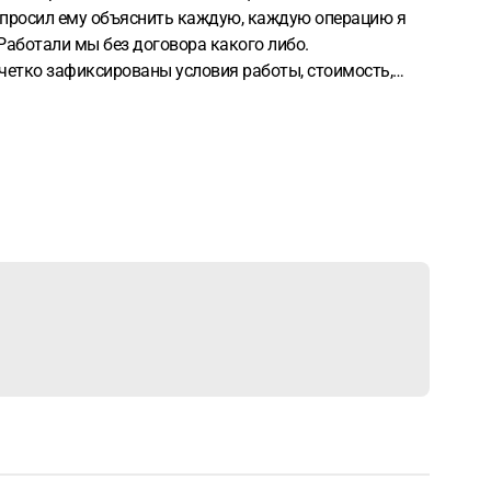
и попросил ему объяснить каждую, каждую операцию я
 Работали мы без договора какого либо.
 четко зафиксированы условия работы, стоимость,
ата была через банк, переводами, наличными ниразу.
 чьей стороне суд. Спасибо большое заранее за ответ