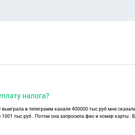
 уплату налога?
1001 тыс руб . Потом она запросила фио и номер карты .
 переводом, чтобы транзакция прошла успешно. Я за это накину немного све
банк блокирует перевод . И она пишет Поскольку уже втор