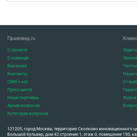
Правовед.ru
Клие
О проекте
Задать
О команде
Заказа
Вакансии
Часты
Контакты
Наши 
СМИ о нас
Отзыв
Пресс-центр
Гаран
Наши партнёры
Журна
Архив вопросов
Вопро
Категории вопросов
121205, город Москва, территория Сколково инновационного ц
Большой бульвар, дом 42 строение 1, этаж 0, помещение 150, ка