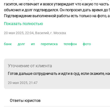
гасится, не отвечает и вовсе утверждает что какую то част
объяснил и долг подтвердился. Он попросил дать время до 9
Подтверждение выполненной работы есть только на фото, а
объем, сроки. Есть подтверждение что именно я выполнял ра
Показать полностью
Есть ФИО, телефон, адрес его и информация по ип. Подскаж
20 мая 2025, 22:04
,
Василий
,
г. Москва
банк
долг
ип
переписка
телефон
фото
Уточнение от клиента
Готов дальше сотрудничать и идти в суд, если скажите, н
20 мая 2025, 21:47
Ответы юристов