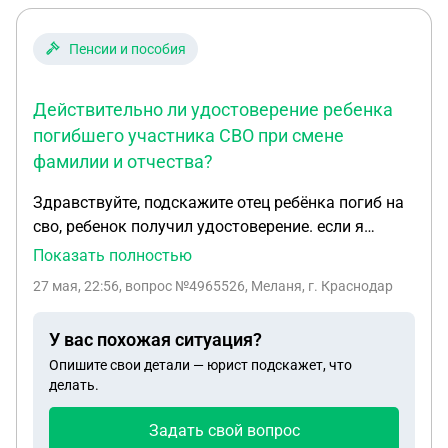
Пенсии и пособия
Действительно ли удостоверение ребенка
погибшего участника СВО при смене
фамилии и отчества?
Здравствуйте, подскажите отец ребёнка погиб на
сво, ребенок получил удостоверение. если я
сейчас выйду замуж и поменяю фамилию и
Показать полностью
отчество ребенка, будет ли это удостоверение
27 мая, 22:56
, вопрос №4965526, Меланя, г. Краснодар
действительным? И будет ли ребенок продолжать
получать пенсию по потере кормильца?
У вас похожая ситуация?
Опишите свои детали — юрист подскажет, что
делать.
Задать свой вопрос