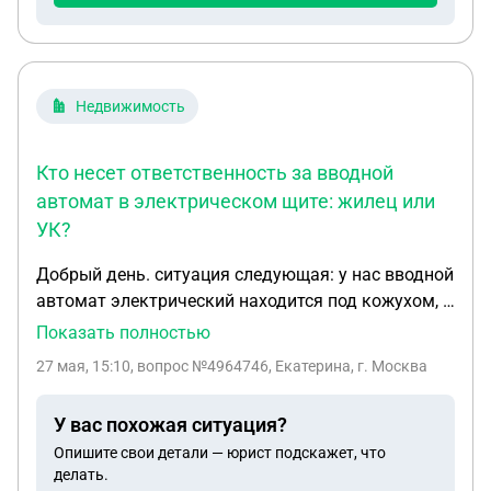
Недвижимость
Кто несет ответственность за вводной
автомат в электрическом щите: жилец или
УК?
Добрый день. ситуация следующая: у нас вводной
автомат электрический находится под кожухом, к
которому электрики не притрагиваются, т.к.
Показать полностью
говорят что не имеют права. только УК имеет
27 мая, 15:10
, вопрос №4964746, Екатерина, г. Москва
право туда вторгаться или они должны дать
разрешение. у нас перегорел вводной автомат 31
У вас похожая ситуация?
декабря в 17:30 и нам до 3 января УК никого не
Опишите свои детали — юрист подскажет, что
присылали пока мы не обратились в управу.
делать.
соответственно все эти дни мы сидели без света.