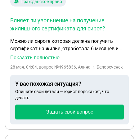
Гражданское право
Влияет ли увольнение на получение
жилищного сертификата для сирот?
Можно ли сироте которая должна получить
сертификат на жилье ,отработала 6 месяцев и
уволилась перерыв в работе пока она не
Показать полностью
устроится сново официально и не отработает еще
28 мая, 04:04
, вопрос №4965836, Алина, г. Белореченск
6 месяцев (например по состоянию здоровья) и
сколько по времени
У вас похожая ситуация?
Опишите свои детали — юрист подскажет, что
делать.
Задать свой вопрос