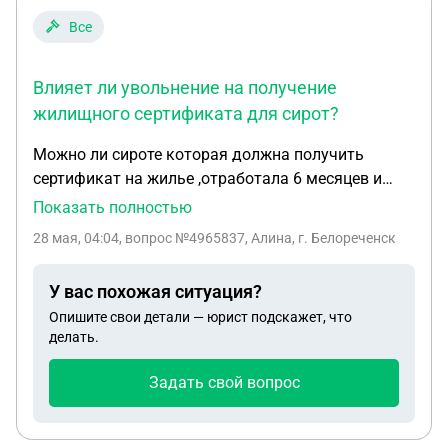
Все
Влияет ли увольнение на получение
жилищного сертификата для сирот?
Можно ли сироте которая должна получить
сертификат на жилье ,отработала 6 месяцев и
уволилась перерыв в работе пока она не
Показать полностью
устроится сново официально и не отработает еще
28 мая, 04:04
, вопрос №4965837, Алина, г. Белореченск
6 месяцев (например по состоянию здоровья) и
сколько по времени
У вас похожая ситуация?
Опишите свои детали — юрист подскажет, что
делать.
Задать свой вопрос