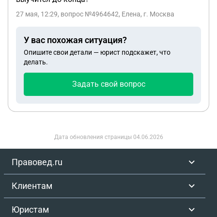
устройств в этажных щитках, счетчики в
квартирах. но не могу найти согласно какой
27 мая, 12:29
, вопрос №4964642, Елена, г. Москва
статья закона данное утверждение. просьба
помочь со ссылками или номерами похожих дел.
У вас похожая ситуация?
Опишите свои детали — юрист подскажет, что
делать.
Задать свой вопрос
Дата обновления страницы
04.06.2026
Правовед.ru
Клиентам
Юристам