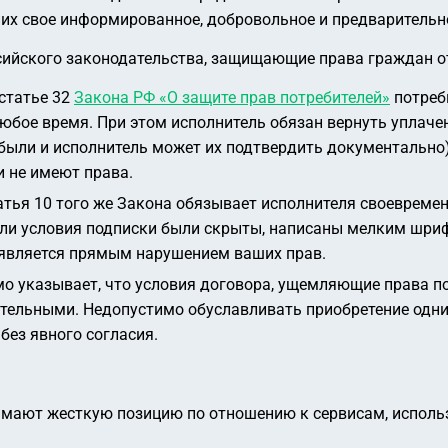
 них свое информированное, добровольное и предварительн
ийского законодательства, защищающие права граждан от
статье 32
Закона РФ «О защите прав потребителей»
потреб
 любое время. При этом исполнитель обязан вернуть уплач
были и исполнитель может их подтвердить документально).
и не имеют права.
тья 10 того же Закона обязывает исполнителя своевреме
сли условия подписки были скрыты, написаны мелким шри
 является прямым нарушением ваших прав.
о указывает, что условия договора, ущемляющие права по
тельными. Недопустимо обуславливать приобретение одни
без явного согласия.
нимают жесткую позицию по отношению к сервисам, испол