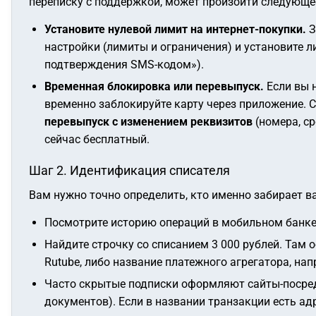
переписку с поддержкой, может произойти следующе
Установите нулевой лимит на интернет-покупки.
З
настройки (лимиты и ограничения) и установите л
подтверждения SMS-кодом»).
Временная блокировка или перевыпуск.
Если вы н
временно заблокируйте карту через приложение. 
перевыпуск с изменением реквизитов
(номера, ср
сейчас бесплатный.
Шаг 2. Идентификация списателя
Вам нужно точно определить, кто именно забирает в
Посмотрите историю операций в мобильном банке 
Найдите строчку со списанием 3 000 рублей. Там 
Rutube
, либо название платежного агрегатора, на
Часто скрытые подписки оформляют сайты-посред
документов). Если в названии транзакции есть адр