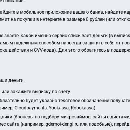
е списание.
айдите в мобильное приложение вашего банка, найдите карт
имит на покупки в интернете в размере 0 рублей (или откл
е знаете, какой именно сервис списывает деньги (в выпис
Самым надежным способом навсегда защитить себя от повт
ока действия и CVV-кода). Для этого обратитесь в подде
аши деньги.
или закажите выписку по счету.
обязательно будет указано текстовое обозначение получат
пример,
Cloudpayments
,
Yookassa
,
Robokassa
).
ники (брокеры по подбору микрозаймов, сайты с диетами
ес сайта (например, gdemoi-dengi.ru или подобные), перейд