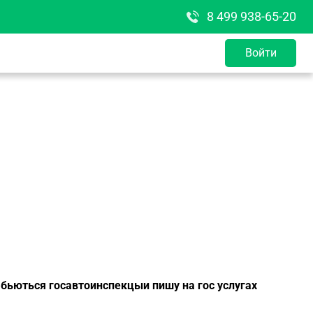
8 499 938-65-20
Войти
и бьються госавтоинспекцыи пишу на гос услугах