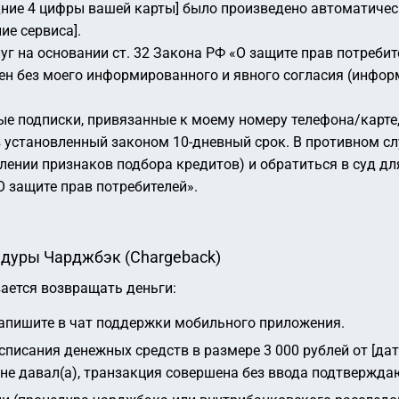
едние 4 цифры вашей карты] было произведено автоматичес
ие сервиса].
 на основании ст. 32 Закона РФ «О защите прав потребител
ден без моего информированного и явного согласия (инфо
 подписки, привязанные к моему номеру телефона/карте, 
, в установленный законом 10-дневный срок. В противном с
лении признаков подбора кредитов) и обратиться в суд дл
О защите прав потребителей».
едуры Чарджбэк (Chargeback)
ается возвращать деньги:
напишите в чат поддержки мобильного приложения.
писания денежных средств в размере 3 000 рублей от [дата
я не давал(а), транзакция совершена без ввода подтвержд