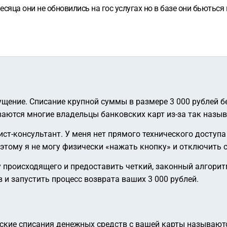
сяца они не обновились на гос услугах но в базе они бьються
щение. Списание крупной суммы в размере 3 000 рублей б
иваются многие владельцы банковских карт из-за так назы
ст-консультант. У меня нет прямого технического доступа
оэтому я не могу физически «нажать кнопку» и отключить 
 происходящего и предоставить четкий, законный алгорит
 и запустить процесс возврата ваших 3 000 рублей.
ские списания денежных средств с вашей карты называю