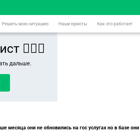
Решить мою ситуацию
Наши юристы
Как это работает
 👨🏻‍⚖️
ать дальше.
!
ше месяца они не обновились на гос услугах но в базе он