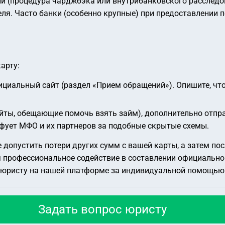
ии (процедура чарджбэка или внутрибанковского расследо
ля. Часто банки (особенно крупные) при предоставлении 
арту:
ициальный сайт (раздел «Прием обращений»). Опишите, что
йты, обещающие помочь взять займ), дополнительно отпр
фует МФО и их партнеров за подобные скрытые схемы.
 допустить потери других сумм с вашей карты, а затем по
я профессиональное содействие в составлении официально
к юристу на нашей платформе за индивидуальной помощью
Задать вопрос юристу