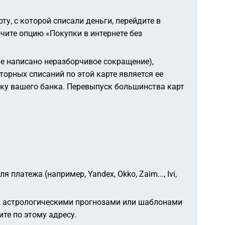
у, с которой списали деньги, перейдите в
ючите опцию «Покупки в интернете без
ке написано неразборчивое сокращение),
орных списаний по этой карте является ее
ржку вашего банка. Перевыпуск большинства карт
еля платежа (например,
Yandex
,
Okko
,
Zaim...
,
Ivi
,
, астрологическими прогнозами или шаблонами
ите по этому адресу.