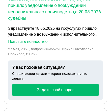
пришло уведомление о возбуждении
исполнительного производства,а 20.05.2026
судебны
Здравствуйте 18.05.2026 на госуслугах пришло
уведомление о возбуждении исполнительного
производства,а 20.05.2026 судебный пристав
Показать полностью
наложил арест на все счета и карты, скажите
27 мая, 20:20
, вопрос №4965251, Ирина Николаевна
пристав имеет право наложить арест на третий
Новикова, г. Сочи
день или нет
У вас похожая ситуация?
Опишите свои детали — юрист подскажет, что
делать.
Задать свой вопрос