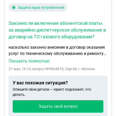
Защита прав потребителей
Законно ли включение абонентской платы
за аварийно-диспетчерское обслуживание в
договор на ТО газового оборудования?
насколько законно внесение в договор оказания
услуг по техническому обслуживанию и ремонту
наружных газопроводов и газоиспользующего
Показать полностью
оборудования абонетской платы за аварийно
27 мая, 16:10
, вопрос №4964818, Сергей, г. Москва
диспечерское обеспечение и абонетской платы
аварийно-диспечерского обслуживания пункта
У вас похожая ситуация?
редуцирования газа? Ведь аварийно-
Опишите свои детали — юрист подскажет, что
диспечерское обеспечение подразумевает
делать.
комплекс мероприятий по локализации и
ликвидации аварий и инцидентов, возникающих в
Задать свой вопрос
процессе эксплуатации сети газораспределения
[газопотребления], направленных на устранение