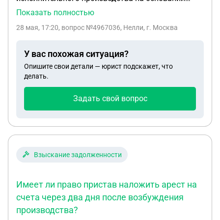
решения суда (страховое возмещение в порядке
Показать полностью
суброгации) срок для добровольного исполнения
28 мая, 17:20
, вопрос №4967036, Нелли, г. Москва
5 дней.Сумма большая,я внесла в 5-ти дневный
срок половину от суммы долга.На оставшуюся
У вас похожая ситуация?
сумму буду обращаться в суд с заявлением на
Опишите свои детали — юрист подскажет, что
рассрочку.Вопрос: с какой суммы будет
делать.
считаться исполнительский сбор 12% с полной
или с оставшейся суммы долга?Судебный
Задать свой вопрос
пристав утверждает,что с полной.
Взыскание задолженности
Имеет ли право пристав наложить арест на
счета через два дня после возбуждения
производства?