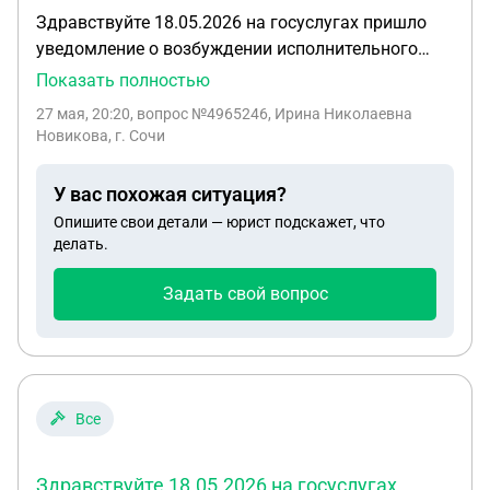
Здравствуйте 18.05.2026 на госуслугах пришло
уведомление о возбуждении исполнительного
производства,а 20.05.2026 судебный пристав
Показать полностью
наложил арест на все счета и карты, скажите
27 мая, 20:20
, вопрос №4965246, Ирина Николаевна
пристав имеет право наложить арест на третий
Новикова, г. Сочи
день или нет
У вас похожая ситуация?
Опишите свои детали — юрист подскажет, что
делать.
Задать свой вопрос
Все
Здравствуйте 18.05.2026 на госуслугах