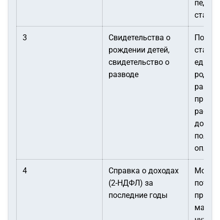
педаго
стаж.
3
Свидетельства о
Подтв
рождении детей,
статус
свидетельство о
единст
разводе
родите
развод
приори
рассм
докум
получе
оплате
4
Справка о доходах
Может
(2-НДФЛ) за
потреб
последние годы
призна
малои
нужда