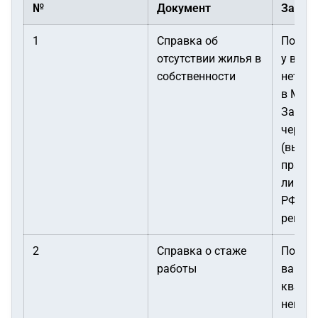
№
Документ
Зачем 
1
Справка об
Подтве
отсутствии жилья в
у вас 
собственности
нет н
в Моск
Заказ
через 
(выпис
правах
лица н
РФ/ко
регион
2
Справка о стаже
Подтв
работы
вашу
квали
непре