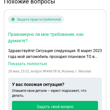
Похожие вопросы
Защита прав потребителей
Правомерно ли мое требование, как
думаете?
Здравствуйте! Ситуация следующая: В марет 2023
года мой автомобиль проходил плановое ТО в
сервисе официального дилера. Был заменен
Показать полностью
ремень ГРМ. Сохранился чек, заказ-наряд.
28 мая, 23:32
, вопрос №4967818, Иоанна, г. Москва
Прошло более 2х лет... и случился обрыв ремня
ГРМ на ходу. Загнуло клапана в двигателе.
У вас похожая ситуация?
Требуется серьезный ремонт. И тут, заглянув в
Опишите свои детали — юрист подскажет, что
книгу от производителя, вижу, что данный ремень
делать.
должен меняться 1 раз в 135 тысяч километров
независимо от времени, про время в книжке
Задать свой вопрос
ничего не указано. Тако вот по километражу