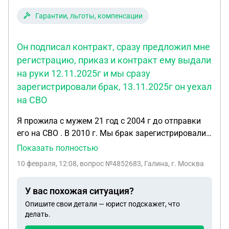
использовала данный участок и как наследница
должна его отдать в силуприобретательной
Гарантии, льготы, компенсации
давности.Могу подавать апелляции и судиться до
скончания века.Что делать?
Он подписал контракт, сразу предложил мне
регистрацию, приказ и контракт ему выдали
на руки 12.11.2025г и мы сразу
зарегистрировали брак, 13.11.2025г он уехал
на СВО
Я прожила с мужем 21 год с 2004 г до отправки
его на СВО . В 2010 г. Мы брак зарегистрировали ,
а в 2017 г. Я подала на развод т.к. он начал
Показать полностью
выпивать. Но жить мы продолжали вместе , я
10 февраля, 12:08
, вопрос №4852683, Галина, г. Москва
перенесла три сложнейших операции , после
операций он меня выхаживал , у меня вторая
У вас похожая ситуация?
группа инвалидности . 07 ноября 2025.г. он
Опишите свои детали — юрист подскажет, что
подписал контракт , сразу предложил мне
делать.
регистрацию , приказ и контракт ему выдали на