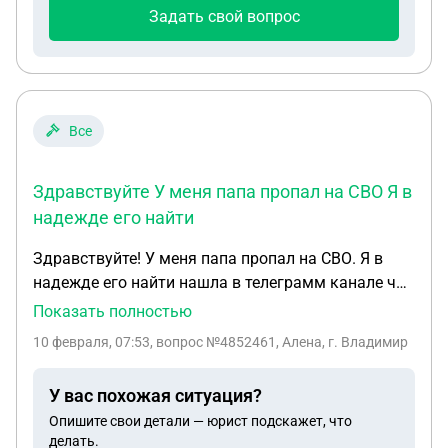
руки 12.11.2025г и мы сразу зарегистрировали
Задать свой вопрос
брак , 13.11.2025г он уехал на СВО. С 04.12.2025г
он без вести пропавший , не вернулся с боевого
задания. Положены ли в случае его гибели мне
выплаты как вдове
Все
Здравствуйте У меня папа пропал на СВО Я в
надежде его найти
Здравствуйте! У меня папа пропал на СВО. Я в
надежде его найти нашла в телеграмм канале чат
который якобы занимается поиском пропавших и
Показать полностью
перешла на чат бот где я составляла заявку. Там
10 февраля, 07:53
, вопрос №4852461, Алена, г. Владимир
были вопросы про моего отца воинская
часть,жетон , номер телефона , фото, место
У вас похожая ситуация?
последнего боевого задания на котором он
Опишите свои детали — юрист подскажет, что
пропал дата рождения , а так же мои данные ФИО
делать.