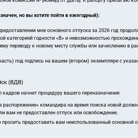
бной комиссии № [номер] от [дата]. К рапорту прилагаю к
азначен, но вы хотите пойти в ежегодный):
редоставлении мне основного отпуска за 2026 год продолж
ной категорией годности «В» и невозможностью прохожден
ему переводу к новому месту службы или зачислению в ра
часть) под подпись на вашем (втором) экземпляре с указ
йск (ВДВ)
ел кадров начнет процедуру вашего переназначения.
в распоряжение» командира на время поиска новой должно
ли вам не предоставлен отпуск или освобождение.
 просить предоставить вам неиспользованный основной о