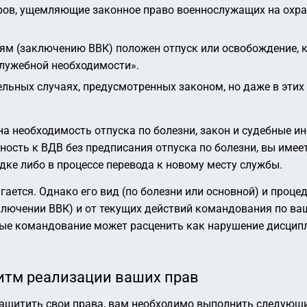
ров, ущемляющие законное право военнослужащих на охран
м (заключению ВВК) положен отпуск или освобождение, к
лужебной необходимости».
ельных случаях, предусмотренных законом, но даже в эти
а необходимость отпуска по болезни, закон и судебные ин
ность к ВДВ без предписания отпуска по болезни, вы имее
дке либо в процессе перевода к новому месту службы.
гается. Однако его вид (по болезни или основной) и проц
ключении ВВК) и от текущих действий командования по ва
рые командование может расценить как нарушение дисципл
итм реализации ваших прав
защитить свои права, вам необходимо выполнить следующи