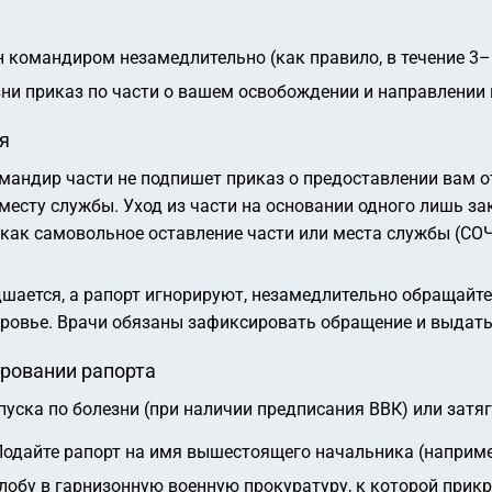
командиром незамедлительно (как правило, в течение 3–
зни приказ по части о вашем освобождении и направлении 
я
омандир части не подпишет приказ о предоставлении вам о
месту службы. Уход из части на основании одного лишь з
как самовольное оставление части или места службы (СОЧ)
шается, а рапорт игнорируют, незамедлительно обращайте
ровье. Врачи обязаны зафиксировать обращение и выдать
ировании рапорта
уска по болезни (при наличии предписания ВВК) или затя
одайте рапорт на имя вышестоящего начальника (наприме
обу в гарнизонную военную прокуратуру, к которой прикр