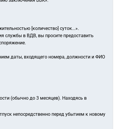
опию заключения ВВК».
ительностью [количество] суток...»
.
ия службы в ВДВ, вы просите предоставить
споряжение.
анием даты, входящего номера, должности и ФИО
сти (обычно до 3 месяцев). Находясь в
тпуск непосредственно перед убытием к новому