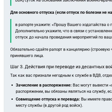
ВВК] суток на основании заключения военно-враче
Для основного отпуска (если отпуск по болезни не н
в рапорте укажите:
«Прошу Вашего ходатайства о п
Дополнительно укажите, что в связи с установлен
отпуск до начала проведения мероприятий по ваш
Обязательно сдайте рапорт в канцелярию (строевую 
принявшего лица.
Шаг 3. Действия при переводе из десантных во
Так как вас признали негодным к службе в ВДВ, отд
Зачисление в распоряжение:
Вас могут вывести «
распоряжении, вы обязаны являться на службу, ес
Совмещение отпуска и перевода:
Вы имеете право
месту службы (в другой род войск).