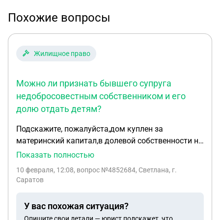
Похожие вопросы
Жилищное право
Можно ли признать бывшего супруга
недобросовестным собственником и его
долю отдать детям?
Подскажите, пожалуйста,дом куплен за
материнский капитал,в долевой собственности на
5 человек. Дом купили в 2015 году,с мужем
Показать полностью
развелись в 2017. С 2017 года он в доме не
10 февраля, 12:08
, вопрос №4852684, Светлана, г.
проживает. Со вторым мужем живём в этом
Саратов
доме,сделали капитальный ремонт, постройки и
прочее. Но бывший супруг все пытается нас
У вас похожая ситуация?
выгнать. Дети проживают со мной. Можно ли
Опишите свои детали — юрист подскажет, что