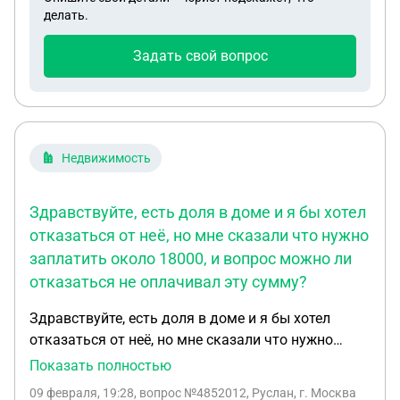
признать бывшего супруга недобросовестным
делать.
собственником и его долю отдать детям?
Задать свой вопрос
Недвижимость
Здравствуйте, есть доля в доме и я бы хотел
отказаться от неё, но мне сказали что нужно
заплатить около 18000, и вопрос можно ли
отказаться не оплачивал эту сумму?
Здравствуйте, есть доля в доме и я бы хотел
отказаться от неё, но мне сказали что нужно
заплатить около 18000, и вопрос можно ли
Показать полностью
отказаться не оплачивал эту сумму? Так как по
09 февраля, 19:28
, вопрос №4852012, Руслан, г. Москва