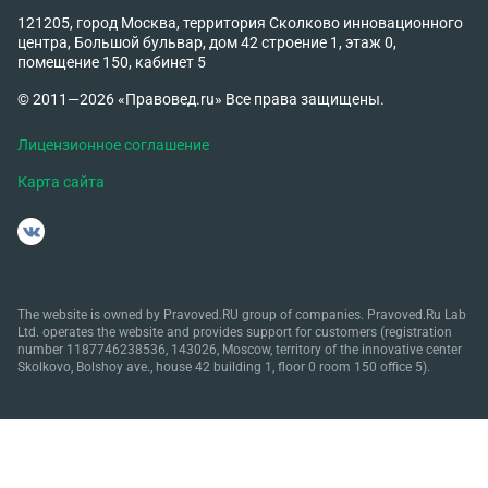
121205, город Москва, территория Сколково инновационного
центра, Большой бульвар, дом 42 строение 1, этаж 0,
помещение 150, кабинет 5
© 2011—2026 «Правовед.ru» Все права защищены.
Лицензионное соглашение
Карта сайта
The website is owned by Pravoved.RU group of companies. Pravoved.Ru Lab
Ltd. operates the website and provides support for customers (registration
number 1187746238536, 143026, Moscow, territory of the innovative center
Skolkovo, Bolshoy ave., house 42 building 1, floor 0 room 150 office 5).