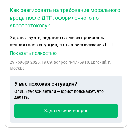
Как реагировать на требование морального
вреда после ДТП, оформленного по
европротоколу?
Здравствуйте, недавно со мной произошла
неприятная ситуация, я стал виновником ДТП,
пострадавшее авто получило вмятину на крыле и
Показать полностью
разбитое зеркало, оформили через европротокол,
29 ноября 2025, 19:09
, вопрос №4775918, Евгений, г.
страховая выплатила компенсацию в течение 5
Москва
дней, по истечению 20-дневного срока со мной
связался потерпевший с заявлением о том, что
У вас похожая ситуация?
машина еще не отремонтирована и простаивает,
Опишите свои детали — юрист подскажет, что
хочет подать на меня иск за моральный ущерб,
делать.
так как машина является единственным
средством заработка, как мне на это
Задать свой вопрос
отреагировать и чего ожидать?