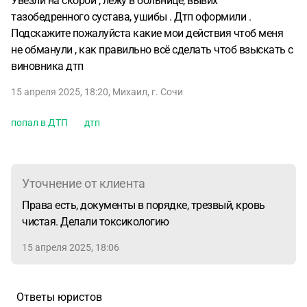
Увезли на скорой , лежу в больнице, вывих
тазобедренного сустава, ушибы . Дтп оформили .
Подскажите пожалуйста какие мои действия чтоб меня
не обманули , как правильно всё сделать чтоб взыскать с
виновника дтп
15 апреля 2025, 18:20
,
Михаил
,
г. Сочи
попал в ДТП
дтп
Уточнение от клиента
Права есть, документы в порядке, трезвый, кровь
чистая. Делали токсикологию
15 апреля 2025, 18:06
Ответы юристов