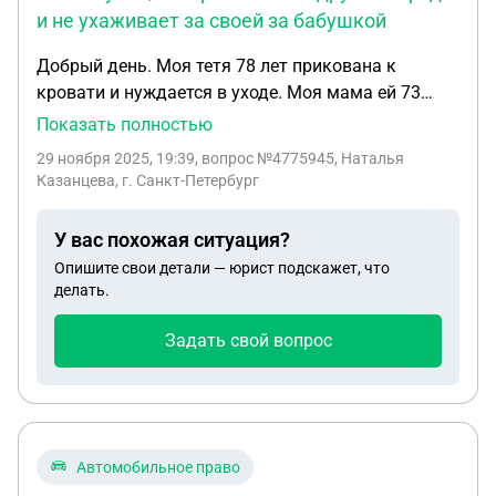
и не ухаживает за своей за бабушкой
Добрый день. Моя тетя 78 лет прикована к
кровати и нуждается в уходе. Моя мама ей 73
года ( ее родная сестра) забрала ее к себе из
Показать полностью
больницы чтобы ухаживать за ней , они живут в
29 ноября 2025, 19:39
, вопрос №4775945, Наталья
моей квартире. Я также прихожу и помогаю в
Казанцева, г. Санкт-Петербург
уходе . Ее сын алкоголик отказался ее забирать и
не интересуется ее состоянием, так же у нее есть
У вас похожая ситуация?
внучка, которая живет в другом городе и не
Опишите свои детали — юрист подскажет, что
ухаживает за своей за бабушкой. Они являются
делать.
основными наследниками , могу ли я ее
племянница претендовать на наследство своей
Задать свой вопрос
тети?
Автомобильное право