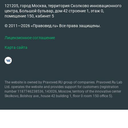
121205, город Москва, территория Сколково инновационного
центра, Большой бульвар, дом 42 строение 1, этаж 0,
помещение 150, кабинет 5
© 2011—2026 «Правовед.ru» Все права защищены.
Лицензионное соглашение
Карта сайта
The website is owned by Pravoved.RU group of companies. Pravoved.Ru Lab
Ltd. operates the website and provides support for customers (registration
number 1187746238536, 143026, Moscow, territory of the innovative center
Skolkovo, Bolshoy ave., house 42 building 1, floor 0 room 150 office 5).