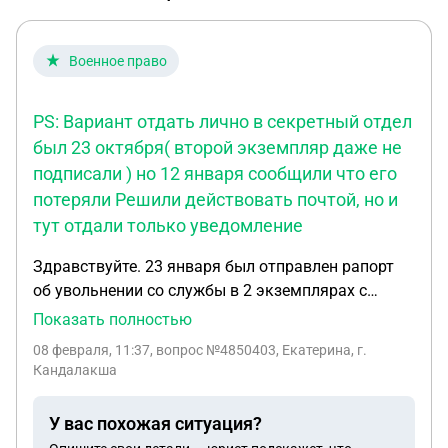
Военное право
PS: Вариант отдать лично в секретный отдел
был 23 октября( второй экземпляр даже не
подписали ) но 12 января сообщили что его
потеряли Решили действовать почтой, но и
тут отдали только уведомление
Здравствуйте. 23 января был отправлен рапорт
об увольнении со службы в 2 экземплярах с
приложением всех документов и описью и
Показать полностью
уведомлением , в воинскую часть почтой . В
08 февраля, 11:37
, вопрос №4850403, Екатерина, г.
рапорте прописано что просим вернуть
Кандалакша
подписанный 2 ( зарегистрированный) экземпляр
почтой России. 27 января часть получает рапорт ,
У вас похожая ситуация?
нам вернули только почтовое уведомление о