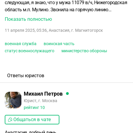
следующая, я знаю, что у мужа 11079 в/ч, Нижегородская
область м.п. Мулино. Звонила на горячую линию
Министерства Обороны, там мне сказали, что у мужа
Показать полностью
статус б/п, писать заявление в часть. А найти адрес я ни
11 апреля 2025, 05:36
,
Анастасия
,
г. Магнитогорск
где не могу, где-то в интернете пишут, что это
распределительная часть в Воронеже (где он кстати тоже
военная служба
воинская часть
был, когда только подписал контракт больше года
статус военнослужащего
министерство обороны
назад), кто-то говорит что в Мулино тоже она есть, в
Твери и где-то там ещё. И я вот не могу найти адрес, куда
же мне всё-таки отправлять письмо, чтоб мне командир
подтвердил статус
Ответы юристов
Михаил Петров
Юрист, г. Москва
рейтинг
10
Общаться в чате
Анастасия, добрый день.