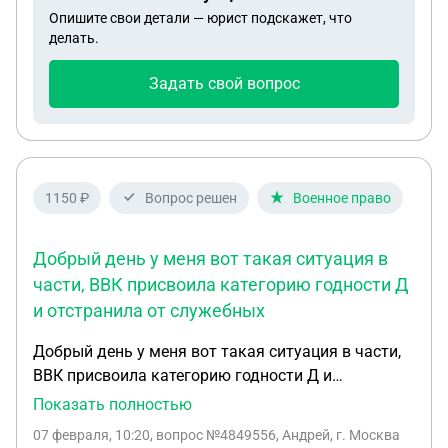
Опишите свои детали — юрист подскажет, что
делать.
Задать свой вопрос
1150 ₽
Вопрос решен
Военное право
Добрый день у меня вот такая ситуация в
части, ВВК присвоила категорию годности Д
и отстранила от служебных
Добрый день у меня вот такая ситуация в части,
ВВК присвоила категорию годности Д и
отстранила от служебных обязанностей я написал
Показать полностью
перевод на службу в военкомат так как на службе
07 февраля, 10:20
, вопрос №4849556, Андрей, г. Москва
в части не могут оставить предложили перевод,