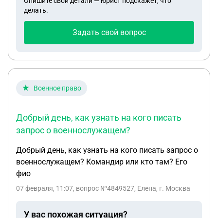
Опишите свои детали — юрист подскажет, что
получении письма с документами , подписанного
делать.
2 рапорта так и нет. Прошло больше 10 суток. В
течении какого времени должен вернуться
Задать свой вопрос
подписанный 2 экземпляр рапорта . И может ли
военнослужащий сам получить его в части. На
какие статьи ссылаться ? PS: Вариант отдать
лично в секретный отдел был 23 октября( второй
экземпляр даже не подписали ) но 12 января
Военное право
сообщили что его потеряли Решили действовать
почтой , но и тут отдали только уведомление .
Добрый день, как узнать на кого писать
Благодарю за ответ.
запрос о военнослужащем?
Добрый день, как узнать на кого писать запрос о
военнослужащем? Командир или кто там? Его
фио
07 февраля, 11:07
, вопрос №4849527, Елена, г. Москва
У вас похожая ситуация?