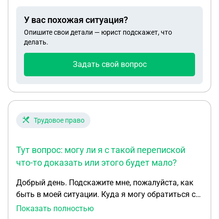
жду его уже 3 месяца перевода, Начальник штаба
У вас похожая ситуация?
настаивает что бы я написал рапорт о сдаче дел и
Опишите свои детали — юрист подскажет, что
должности под видом что бы его не наказала
делать.
проверка. И приютом заставляет находиться на
территории части не смотря на то что я живу в30
Задать свой вопрос
мин. От части. Вопрос в том зачем мне писать
этот рапорт и нужно его писать до того момента
пока не пришли документы о переводе.
Трудовое право
Тут вопрос: могу ли я с такой перепиской
что-то доказать или этого будет мало?
Добрый день. Подскажите мне, пожалуйста, как
быть в моей ситуации. Куда я могу обратиться с
данной проблемой: в прокуратуру или в трудовую
Показать полностью
инспекцию? Сразу скажу, что я звонила в