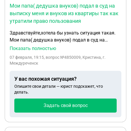
Мои папа( дедушка внуков) подал в суд на
выписку меня и внуков из квартиры так как
утратили право пользования
Здравствуйте,хотела бы узнать ситуация такая.
Мои папа( дедушка внуков) подал в суд на
выписку меня и внуков из квартиры так как
Показать полностью
утратили право пользования. Внуки
07 февраля, 19:15
, вопрос №4850009, Кристина, г.
несовершеннолетние. Квартиру мы снимаем,не
Междуреченск
притендуем на его квартиру. Предлогала ранее
оплату за ЖКХ либо же за прописку ,он против. На
У вас похожая ситуация?
контакт общения не идёт. Настроила его против
Опишите свои детали — юрист подскажет, что
меня и внуков моя мать. Узнав что я в положении
делать.
сейчас. Все переписки оскорбления меня у меня
есть голосовые ,что предлогала оплату тоже есть.
Задать свой вопрос
Не против оплаты. Нам не нужны их квартира,я
хочу просто сохранить там прописку.
Собственник он один ,долей там нашей нет в его