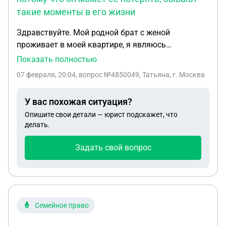
такие моменты в его жизни
Здравствуйте. Мой родной брат с женой
проживает в моей квартире, я являюсь
собственником квартиры. До сих пор не
Показать полностью
возникало никаких проблем. Подскажите
07 февраля, 20:04
, вопрос №4850049, Татьяна, г. Москва
пожалуйста, какой документ, в свете
действующего законодательства мне с ним
У вас похожая ситуация?
оформить, чтобы он мог заключать договора на
Опишите свои детали — юрист подскажет, что
обслуживание, на услуги, платить и тд.
делать.
Прописывать я их не хочу, у них есть прописка в
другом месте, в том же городе. Оформлять на
Задать свой вопрос
него квартиру тоже не хочу, потому что он может
её потерять, бывают такие моменты в его жизни.
Спасибо
Семейное право