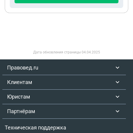
потом явно были в сговоре , я слышал как он его
снова доставал распросами давил на него,
угрожал что сейчас его покалечит если он не
признается , я задал ему вопрос : ты уверен что
это он был? Приятель А, сказал да. Мой друг
перепугался , я видел как он был напуган
психически надавили сильно , достали телефон и
Дата обновления страницы
04.04.2025
записали как мой друг от угроз ответил: да писал.
На что получил два удара и получил перелом.
Правовед.ru
Этот парень ходит спорт клуб по единоборству
намерено ударил его, и ушёл . Но потом самое
Клиентам
интересное , мать приятеля написала встречное
заявление , что он якобы распространял слухи
Юристам
третьим лицам то есть клевета. Изначально они
давали объяснение что мой друг звонил и писал
Партнёрам
смс, а теперь оказалось что распространял слухи
и оскарблял не ценщурно выражаясь. Обещала
Техническая поддержка
найти 5 свидетелей и привлечь его, и получить