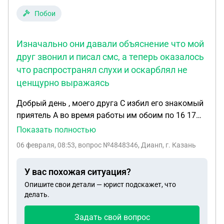
квартире. Может ли он нас выписать? Спасибо
Побои
Изначально они давали объяснение что мой
друг звонил и писал смс, а теперь оказалось
что распространял слухи и оскарблял не
ценщурно выражаясь
Добрый день , моего друга С избил его знакомый
приятель А во время работы им обоим по 16 17
лет подростки, за то что он якобы оскарблял его
Показать полностью
маму вк сетях писал смс, и звонил с
06 февраля, 08:53
, вопрос №4848346, Дианп, г. Казань
оскаблениями (данного случая не было) на видео
запись телефона записано как он дважды ему
У вас похожая ситуация?
ударил по лицу и сломал щеку завели уголовное
Опишите свои детали — юрист подскажет, что
дело. Днем подходил , требовал признания он
делать.
объяснял , что это не он и он не знаком с его
матерью. К вечеру уже он подошёл с другом и
Задать свой вопрос
знакомой его девушкой которая снимала видео