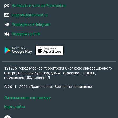
компенсацию . Мой друг С не делал и не говорил
Написать в чате на Pravoved.ru
ничего подобного , но на него написали встречное
заявление .
support@pravoved.ru
Поддержка в Telegram
Поддержка в VK
121205, город Москва, территория Сколково инновационного
центра, Большой бульвар, дом 42 строение 1, этаж 0,
помещение 150, кабинет 5
© 2011—2026 «Правовед.ru» Все права защищены.
Лицензионное соглашение
Карта сайта