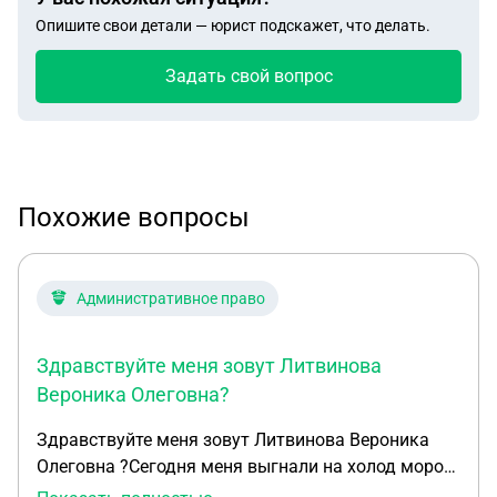
Опишите свои детали — юрист подскажет, что делать.
Задать свой вопрос
Похожие вопросы
Административное право
Здравствуйте меня зовут Литвинова
Вероника Олеговна?
Здравствуйте меня зовут Литвинова Вероника
Олеговна ?Сегодня меня выгнали на холод мороз
охранник вокзала сказал что меня больше не