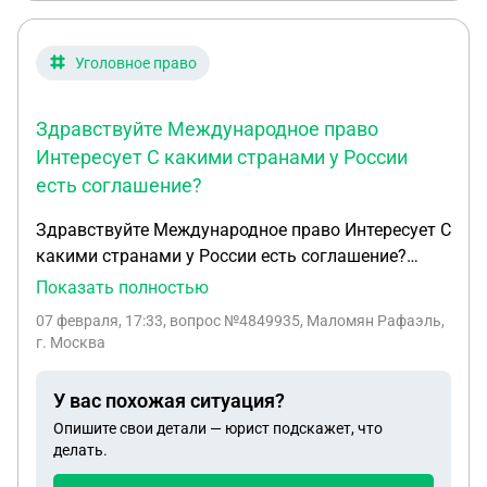
Уголовное право
Здравствуйте Международное право
Интересует С какими странами у России
есть соглашение?
Здравствуйте Международное право Интересует С
какими странами у России есть соглашение?
Здравствуйте Международное право Интересует С
Показать полностью
какими странами у России есть соглашение ? О
07 февраля, 17:33
, вопрос №4849935, Маломян Рафаэль,
выдаче своих граждан РФ в Другие страны
г. Москва
Просто мне один юрист ответил что есть у России
соглашение о выдаче своих граждан в
У вас похожая ситуация?
иностранные государства Вот его слова « На
Опишите свои детали — юрист подскажет, что
практике Россия очень редко выдает своих
делать.
граждан, даже если имеются международные