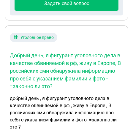
соглашения с другими странами, поскольку
Задать свой вопрос
приоритет отдается конституции. Выдача
возможна только в редких и исключительных
случаях, таких как утрата гражданства или
наличие особого международного обязательства,
но такие случаи встречаются крайне редко» Вот
Уголовное право
он ответил и сказал что есть такие страны с кем
Россия имеет соглашение выдавать своих
Добрый день, я фигурант уголовного дела в
граждан . У него в графе специализация указано
качестве обвиняемой в рф, живу в Европе, В
«международное право» Так вот Поэтому и пишу
российских сми обнаружила информацию
И он мне скидывает эти договора « РФ заключила
про себя с указанием фамилии и фото -
двусторонние договоры о выдаче граждан с
=законно ли это?
рядом государств. Среди них: Алжир (Конвенция
между Российской Федерацией и Алжирской
добрый день , я фигурант уголовного дела в
Народной Демократической Республикой о
качестве обвиняемой в рф , живу в Европе , В
выдаче от 15 июня 2023 года). Ангола (Договор
российских сми обнаружила информацию про
между Российской Федерацией и Республикой
себя с указанием фамилии и фото -=законно ли
Ангола о выдаче от 31 октября 2006 года).
это ?
Камбоджа (Договор между Российской