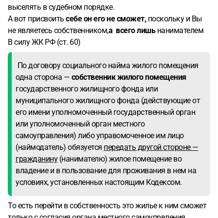
выселять в судебном порядке.
А вот присвоить
себе он его не сможет,
поскольку и Вы
не являетесь собственником,
а всего лишь
нанимателем
В силу ЖК РФ (ст. 60)
По договору социального найма жилого помещения
одна сторона —
собственник жилого помещения
государственного жилищного фонда или
муниципального жилищного фонда (действующие от
его имени уполномоченный государственный орган
или уполномоченный орган местного
самоуправления) либо управомоченное им лицо
(наймодатель) обязуется
передать другой стороне —
гражданину
(нанимателю) жилое помещение во
владение и в пользование для проживания в нем на
условиях, установленных настоящим Кодексом.
То есть перейти в собственность это жилье к ним сможет
только с согласия органа местного самоупрвления