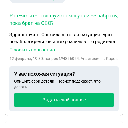
Разъясните пожалуйста могут ли ее забрать,
пока брат на СВО?
Здравствуйте. Сложилась такая ситуация. Брат
понабрал кредитов и микрозаймов. Но родители
ничего не знали. Через какое-то время ушел на
Показать полностью
СВО. Когда ушел родителями стали приходить
12 февраля, 19:30
, вопрос №4856054, Анастасия, г. Киров
письма от кредитных организаций. Во многие мы
дозвонились и отправили справку, о том, что брат
У вас похожая ситуация?
является участником сво. В свое время родители
Опишите свои детали — юрист подскажет, что
покупали машину, но она зарегестрированна на
делать.
брата, так как папа не смогу присутствовать при
покупке автомобиля. Недавно родителям звонили
Задать свой вопрос
следователи о том что будет проверка по факту
мошенничества. Папа переживает, что могут
остаться без машины. Разъясните пожалуйста
могут ли ее забрать, пока брат на СВО?