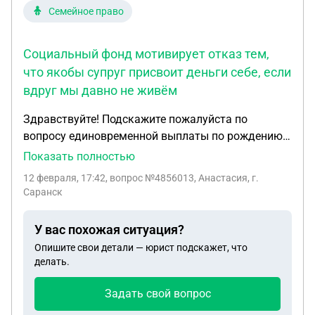
Семейное право
Социальный фонд мотивирует отказ тем,
что якобы супруг присвоит деньги себе, если
вдруг мы давно не живём
Здравствуйте! Подскажите пожалуйста по
вопросу единовременной выплаты по рождению
ребенка. Ребенок рождён 2.02.26,
Показать полностью
зарегистрирован в ЗАГС (ещё нет документа о
12 февраля, 17:42
, вопрос №4856013, Анастасия, г.
гражданстве и прописки)я не работающая мама,
Саранск
супруг официально трудоустроен в ООО, мы все
граждане РФ, проживаем в Республике Мордовия.
У вас похожая ситуация?
Работодателю супруга поступил запрос о данной
Опишите свои детали — юрист подскажет, что
выплате, в ходе оформления документов,
делать.
социальный фонд отказал супругу в выплате, так
как у нас с ним разные прописки. Мы недавно
Задать свой вопрос
переехали на новый адрес и я и первый сын