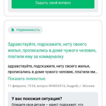
Задать свой вопрос
Недвижимость
Здравствуйте, подскажите, нету своего
жилья, прописались в доме чужого человек,
платили ему за коммуналку
здравствуйте, подскажите, нету своего жилья,
прописались в доме чужого человек, платили ему
за коммуналку около 3 лет, недавно у него
Показать полностью
сломалось газовое оборудование и теперь
11 февраля, 15:34
, вопрос №4854516, Андрей, г. Москва
требует с нас деньги за его ремонт, хотя в доме в
этом мы не живём, нужно ли платить, или мы не
У вас похожая ситуация?
обязаны? И еще вопрос обязаны ли платить за
Опишите свои детали — юрист подскажет, что
ЖКУ если прописаны в этом доме, спасибо