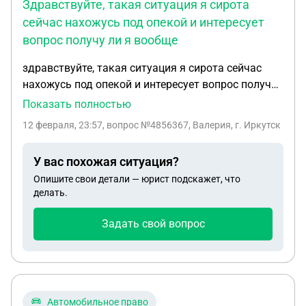
Здравствуйте, такая ситуация я сирота
сейчас нахожусь под опекой и интересует
вопрос получу ли я вообще
здравствуйте, такая ситуация я сирота сейчас
нахожусь под опекой и интересует вопрос получу
ли я вообще квартиру, у меня есть наследство но
Показать полностью
там дом который не пригоди для жизни, как
12 февраля, 23:57
, вопрос №4856367, Валерия, г. Иркутск
будет лучше поступить для выдачи квартиры
вступить в него и признать не жилым или проще
У вас похожая ситуация?
вообще не вступать, обратный вопрос если я не
Опишите свои детали — юрист подскажет, что
вступлю в наследство я получу квартиру?
делать.
Задать свой вопрос
Автомобильное право