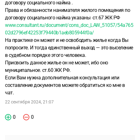
договору социального найма .
Права и обязанности нанимателя жилого помещения по
договору социального найма указаны ст.67 ЖК РФ
www.consultant.ru/document/cons_doc_LAW_51057/54a765
02d2796ef42253f79440b1aeb805944f0a/
На практике он может и не освободить жилье когда Вы
попросите. И тогда единственный выход — это выселение
в судебном порядке этого человека.
Присвоить данное жилье он не может, ибо оно
муниципальное. ст.60 ЖК РФ.
Если Вам нужна дополнительная консультация или
составление документов можете обратиться ко мне в
чат.
22 сентября 2024, 21:07
0
0