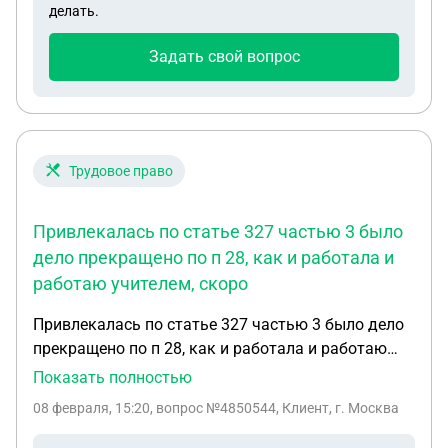
делать.
Задать свой вопрос
Трудовое право
Привлекалась по статье 327 частью 3 было
дело прекращено по п 28, как и работала и
работаю учителем, скоро
Привлекалась по статье 327 частью 3 было дело
прекращено по п 28, как и работала и работаю
учителем, скоро открывают летнию площадку и
Показать полностью
запрашивают сведение на учителей в полицию
08 февраля, 15:20
, вопрос №4850544, Клиент, г. Москва
что там будет написано про мое прошлое что - то
есть?