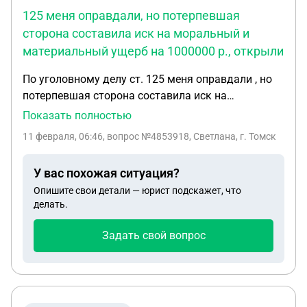
125 меня оправдали, но потерпевшая
сторона составила иск на моральный и
материальный ущерб на 1000000 р., открыли
По уголовному делу ст. 125 меня оправдали , но
потерпевшая сторона составила иск на
моральный и материальный ущерб на 1000000 р.,
Показать полностью
открыли гражданское дело, тот же адвокат
11 февраля, 06:46
, вопрос №4853918, Светлана, г. Томск
настоял на доверенности в суде, я на него
сделала доверенность, а теперь сомневаюсь ни
У вас похожая ситуация?
может ли эта доверенность сыграть злую шутку
Опишите свои детали — юрист подскажет, что
делать.
Задать свой вопрос