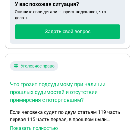
У вас похожая ситуация?
Опишите свои детали — юрист подскажет, что
делать.
Задать свой вопрос
Уголовное право
Что грозит подсудимому при наличии
прошлых судимостей и отсутствии
примирения с потерпевшим?
Если человека судят по двум статьям 119 часть
первая 115 часть первая, в прошлом были
судимости по статьям 158 и 161, также
Показать полностью
подсудимый был пьяном состоянии и на мировую