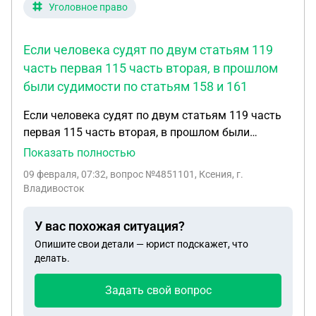
Уголовное право
Если человека судят по двум статьям 119
часть первая 115 часть вторая, в прошлом
были судимости по статьям 158 и 161
Если человека судят по двум статьям 119 часть
первая 115 часть вторая, в прошлом были
судимости по статьям 158 и 161, также
Показать полностью
подсудимый был пьяном состоянии и на мировую
09 февраля, 07:32
, вопрос №4851101, Ксения, г.
с потерпевшим не пошёл, и нет совсем
Владивосток
характеристик.
У вас похожая ситуация?
Опишите свои детали — юрист подскажет, что
делать.
Задать свой вопрос