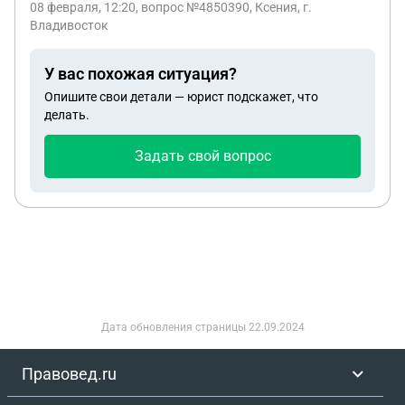
08 февраля, 12:20
, вопрос №4850390, Ксения, г.
с потерпевшим не пошёл, и нет совсем
Владивосток
характеристик.
У вас похожая ситуация?
Опишите свои детали — юрист подскажет, что
делать.
Задать свой вопрос
Дата обновления страницы
22.09.2024
Правовед.ru