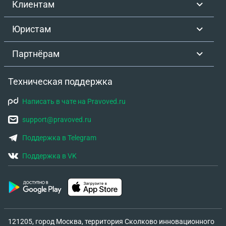
Клиентам
нужно писать жалобу, то куда, чтобы было
эффективно. Сосед так и ведет себя и будет вести
Юристам
безнаказанно. И возможно ли ему назначить
штрафы за все наши вызовы? На видео его шум
Партнёрам
снят.
Техническая поддержка
Написать в чате на Pravoved.ru
support@pravoved.ru
Поддержка в Telegram
Поддержка в VK
121205, город Москва, территория Сколково инновационного