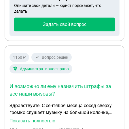
Опишите свои детали — юрист подскажет, что
делать.
Задать свой вопрос
1150 ₽
Вопрос решен
Административное право
И возможно ли ему назначить штрафы за
все наши вызовы?
Здравствуйте. С сентября месяца сосед сверху
громко слушает музыку на большой колонке,
делает это после 22.00, то есть уже нарушая
Показать полностью
закон о тишине. Мы регулярно звоним в полицию,