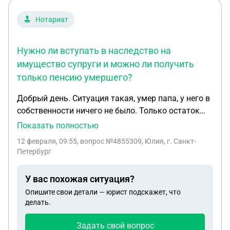
Нотариат
Нужно ли вступать в наследство на
имущество супруги и можно ли получить
только пенсию умершего?
Добрый день. Ситуация такая, умер папа, у него в
собственности ничего не было. Только остаток
пенсии которая пришла после его смерти, и
Показать полностью
получить ее можно только вступив в наследство.
12 февраля, 09:55
, вопрос №4855309, Юлия, г. Санкт-
Но мама его жена в браке приобрела землю и
Петербург
дом, собственность оформлена на маму, нам
сказали что надо обязательно вступить в
У вас похожая ситуация?
наследство, мы подали документы, но при
Опишите свои детали — юрист подскажет, что
вступлении сказали оплатить 50 т.р за дом и
делать.
землю, но формально мама и так собственница,
нужно ли в так случае вступать в наследство? И
Задать свой вопрос