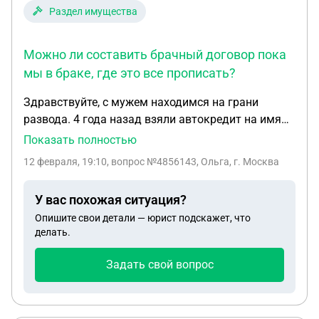
Раздел имущества
Можно ли составить брачный договор пока
мы в браке, где это все прописать?
Здравствуйте, с мужем находимся на грани
развода. 4 года назад взяли автокредит на имя
мужа. Мирно договорились, что при разводе
Показать полностью
машина останется ему. И кредит платит только
12 февраля, 19:10
, вопрос №4856143, Ольга, г. Москва
он. Как это сделать нотариально? Можно ли
составить брачный договор пока мы в браке, где
У вас похожая ситуация?
это все прописать? И если же мы составим этот
Опишите свои детали — юрист подскажет, что
договор или мирное соглашение при разводе
делать.
нотариально, в случае его неплатежеспособности
или смерти , не повесит ли банк это все на меня?
Задать свой вопрос