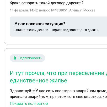
брака оспорить такой договор дарения?
14 февраля, 14:42
, вопрос №4858051, Алёна, г. Москва
У вас похожая ситуация?
Опишите свои детали — юрист подскажет, что делать.
Недвижимость
И тут прочла, что при переселении
единственное жилье
Здравствуйте У нас есть квартира в аварийном доме, приобрели с использованием маткапа в 2015 году (собственники: я, муж, сын, дочь), в 2020 году дом
признали аварийным, при этом есть еще квартира, которая в ипотеке. И тут прочла, что при переселении дают квартиру 
мое единственное жилье. То есть при расселении только компенсация по рыночной стои
Показать полностью