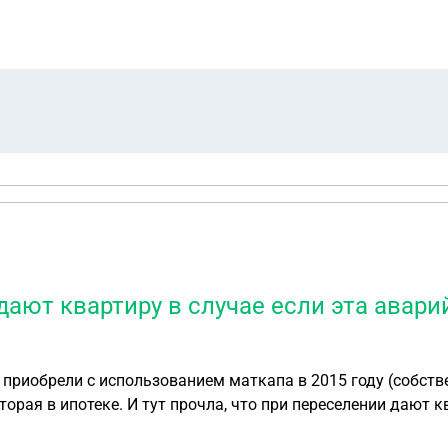
 дают квартиру в случае если эта авар
в случае если эта аварийная квартира
мости. Могу ли я сейчас, после признания дома аварийным, оформить