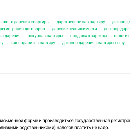
налог с дарения квартиры
дарственное на квартиру
договор 
регистрация договоров
дарение недвижимости
договор дар
ра дарения
покупка квартиры
продажа квартиры
налоги 
ну
как подарить квартиру
договор дарения квартиры сыну
исьменной форме и производиться государственная регистрац
близкими родственниками) налогов платить не надо.