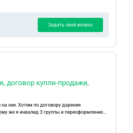
ме этой доли, жилья у него нет, тогда будет
озможно получить квартиру ничего не меняя в документах?
Задать свой вопрос
я, договор купли-продажи,
 на нее. Хотим по договору дарения
тому же я инвалид 3 группы и переоформление
ФЦ планируем на