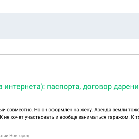
формленная в 2015 году)? В этом году ему будет 18 лет, кро
ть квартиру а не компенсацию? Или же если у детей это единственное жилье, то в
интернета): паспорта, договор дарени
ный совместно. Но он оформлен на жену. Аренда земли тоже
СК не хочет участвовать и вообще заниматься гаражом. К 
рения мы составили сами по образцу, взятому в интернете. Поход в М
ижний Новгород