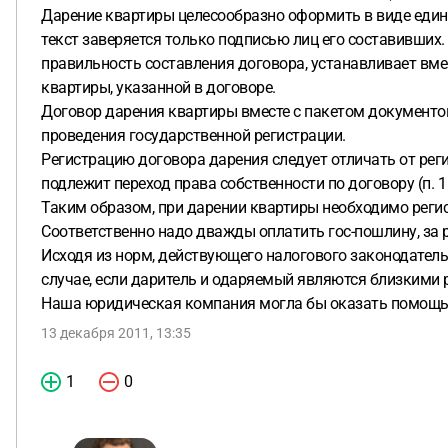
Дарение квартиры целесообразно оформить в виде един
текст заверяется только подписью лиц его составивших.
правильность составления договора, устанавливает вме
квартиры, указанной в договоре.
Договор дарения квартиры вместе с пакетом документо
проведения государственной регистрации.
Регистрацию договора дарения следует отличать от рег
подлежит переход права собственности по договору (п. 1 с
Таким образом, при дарении квартиры необходимо регист
Соответственно надо дважды оплатить гос-пошлину, за 
Исходя из норм, действующего налогового законодатель
случае, если даритель и одаряемый являются близкими
Наша юридическая компания могла бы оказать помощь в
13 декабря 2011, 13:35
1
0