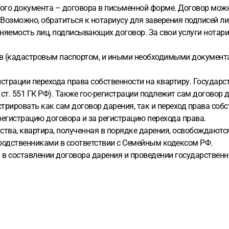
ого документа – договора в письменной форме. Договор можн
 Возможно, обратиться к нотариусу для заверения подписей ли
няемость лиц, подписывающих договор. За свои услуги нотари
в (кадастровым паспортом, и иными необходимыми документа
истрации перехода права собственности на квартиру. Государ
т. 551 ГК РФ). Также гос-регистрации подлежит сам договор даре
рировать как сам договор дарения, так и переход права собст
регистрацию договора и за регистрацию перехода права.
ства, квартира, полученная в порядке дарения, освобождаютс
 родственниками в соответствии с Семейным кодексом РФ.
 составлении договора дарения и проведении государственн