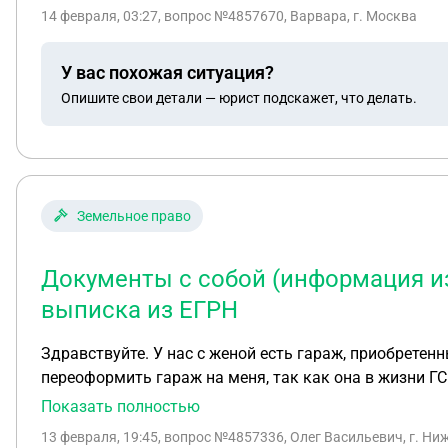
дарение на сына (у него сейчас 1/4 в собтсвенности о
14 февраля, 03:27
, вопрос №4857670, Варвара, г. Москва
шанс получи
У вас похожая ситуация?
Опишите свои детали — юрист подскажет, что делать.
Земельное право
Документы с собой (информация из 
выписка из ЕГРН
Здравствуйте. У нас с женой есть гараж, приобретен
переоформить гараж на меня, так как она в жизни Г
позволит воспользоваться определенными льготами. Договор да
Показать полностью
следующей неделе. Документы с собой (информация из интернета): паспорта, договор дарения, договор купли-продажи, выписка из ЕГРН. Сможете ли Вы
13 февраля, 19:45
, вопрос №4857336, Олег Васильевич, г. Н