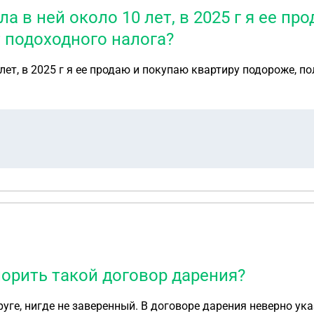
а в ней около 10 лет, в 2025 г я ее пр
 подоходного налога?
лет, в 2025 г я ее продаю и покупаю квартиру подороже, п
порить такой договор дарения?
руге, нигде не заверенный. В договоре дарения неверно ук