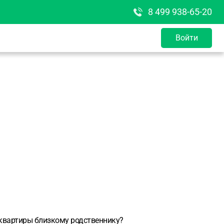
8 499 938-65-20
Войти
 квартиры близкому родственнику?