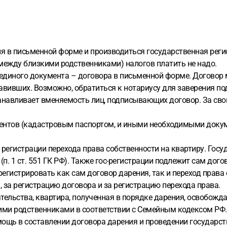
я в письменной форме и производиться государственная регис
(между близкими родственниками) налогов платить не надо.
единого документа – договора в письменной форме. Договор
тавивших. Возможно, обратиться к нотариусу для заверения по
анавливает вменяемость лиц, подписывающих договор. За свои
ентов (кадастровым паспортом, и иными необходимыми докум
 регистрации перехода права собственности на квартиру. Гос
. 1 ст. 551 ГК РФ). Также гос-регистрации подлежит сам договор
гистрировать как сам договор дарения, так и переход права с
 за регистрацию договора и за регистрацию перехода права.
тельства, квартира, полученная в порядке дарения, освобожд
кими родственниками в соответствии с Семейным кодексом РФ.
щь в составлении договора дарения и проведении государст