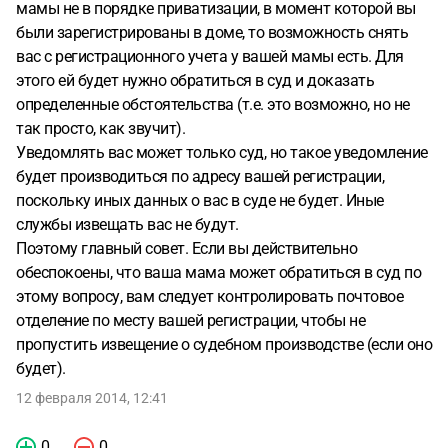
СОБСТВЕННИК ДОМА, ПРАВО ВЫПИСАТЬ МЕНЯ БЕЗ
мамы не в порядке приватизации, в момент которой вы
МОЕГО СОГЛАСИЯ ИЗ ДОМА, В КОТОРОМ Я БЫЛА
были зарегистрированы в доме, то возможность снять
ЗАРЕГИСТРИРОВАНА 9 ОКТ. 2007 ГОДА?
вас с регистрационного учета у вашей мамы есть. Для
И УВЕДОМЯТ ЛИ
МЕНЯ ПРАВОХРАНИТЕЛЬНЫЕ ОРГАНЫ ИЛИ ДРУГИЕ
этого ей будет нужно обратиться в суд и доказать
СЛУЖБЫ КАКИМ-ЛИБО ОБРАЗОМ О ТОМ, ЧТО МЕНЯ
определенные обстоятельства (т.е. это возможно, но не
СОБИРАЮТСЯ ВЫПИСЫВАТЬ/ВЫПИСАЛИ?
так просто, как звучит).
(контактных
данных своей матери, естественно, я не оставляла, но она
Уведомлять вас может только суд, но такое уведомление
знает лишь мой номер мобильного телефона)
будет производиться по адресу вашей регистрации,
Извините за
банальный "подростковый вопрос" из серии "Отцы и дети",
поскольку иных данных о вас в суде не будет. Иные
прошу, ответьте!
службы извещать вас не будут.
Поэтому главный совет. Если вы действительно
обеспокоены, что ваша мама может обратиться в суд по
этому вопросу, вам следует контролировать почтовое
отделение по месту вашей регистрации, чтобы не
пропустить извещение о судебном производстве (если оно
будет).
12 февраля 2014, 12:41
0
0