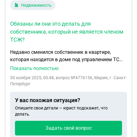
Недвижимость
Обязаны ли они это делать для
собственника, который не является членом
ТСЖ?
Недавно сменился собственник в квартире,
которая находится в доме под управлением ТСЖ.
Насколько я поняла, новому собственнику не
Показать полностью
обязательно вступать в ТСЖ добровольно.
30 ноября 2025, 00:48
, вопрос №4776156, Мария, г. Санкт-
Вопрос такой- а кто будет готовить квитанции за
Петербург
коммунальные услуги и бросать в почтовый
ящик, если не вступать в ТСЖ? Обязаны ли они
У вас похожая ситуация?
это делать для собственника, который не
Опишите свои детали — юрист подскажет, что
является членом ТСЖ? Спасибо!
делать.
Задать свой вопрос