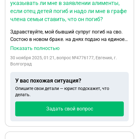
указывать ли мне в заявлении алименты,
путем обмана, сказав о том, что там нету
если отец детей погиб и надо ли мне в графе
процентов, и долг он закроет сам, но когда
члена семьи ставить, что он погиб?
пришло время отдавать займ у нас произошел
конфликт на этой почве, и он мягко говоря
Здравствуйте, мой бывший супруг погиб на сво.
обвинил меня в этом всем, на что я
Состою в новом браке. на днях подаю на единое
посоветовавшись с родителями переехала
пособие на детей, указывать ли мне в заявлении
Показать полностью
обратно к себе, он в свою очередь игнорирует мои
алименты, если отец детей погиб и надо ли мне в
сооьщения, а родственники так же обвиняют
30 ноября 2025, 01:21
, вопрос №4776177, Евгения, г.
графе члена семьи ставить, что он погиб?
Волгоград
меня, говоря о том, что он не собирается
возвращать этот займ, как правильно поступить
в данной ситуации? Можно ли подать заявление в
У вас похожая ситуация?
полицию?
Опишите свои детали — юрист подскажет, что
делать.
Задать свой вопрос