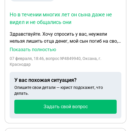
Но в течении многих лет он сына даже не
видел и не общались они
Здравствуйте. Хочу спросить у вас, неужели
нельзя лишить отца денег, мой сын погиб на сво, с
отцом не общался да и отец с ним как то не очень
Показать полностью
хотел общения, но отец алименты платил,правда
07 февраля, 18:46
, вопрос №4849940, Оксана, г.
маленькие.и перевел мне на карту даже деньги, с
Краснодар
пометкой на похороны сына. Но в течении многих
лет он сына даже не видел и не общались они.
У вас похожая ситуация?
Моего сына воспитывал второй муж, он достоин
Опишите свои детали — юрист подскажет, что
выплат. Неужели нельзя ничего совсем сделать
делать.
чтобы отец не получил ни шиша, его не было в
жизни ребёнком просто никогда, его
Задать свой вопрос
родственники могут это подтвердить