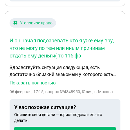
товаром купленного в интернет магазине?
Уголовное право
И он начал подозревать что я уже ему вру,
что не могу по тем или иным причинам
отдать ему деньги( то 115 фз
Здравствуйте, ситуация следующая, есть
достаточно близкий знакомый у которого есть
свой бизнес, но уже на протяжение долгого
Показать полностью
времени он отмывает заработанные деньги от
06 февраля, 17:15
, вопрос №4848950, Юлия, г. Москва
налогов. И получилось так что по не знанию всех
этих мутных схем давала ему свои карты для
У вас похожая ситуация?
обналичивания, так как я была очень далека от
Опишите свои детали — юрист подскажет, что
всего связанного с отмывом и тд, и все его
делать.
просьбы сделать новые карты других банков мне