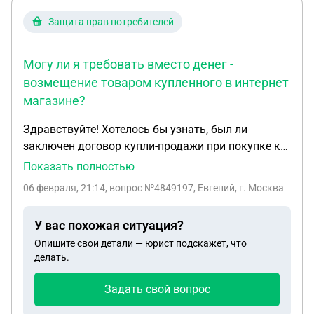
Защита прав потребителей
Могу ли я требовать вместо денег -
возмещение товаром купленного в интернет
магазине?
Здравствуйте! Хотелось бы узнать, был ли
заключен договор купли-продажи при покупке к
основному товару (открытка) бенто-торта за 1
Показать полностью
рубль (в скобках указано что при покупке букета
06 февраля, 21:14
, вопрос №4849197, Евгений, г. Москва
в подарок), но заказ оформился и была
произведена оплата 299 рублей за открытку и 1
У вас похожая ситуация?
рубль за бенто-торт в итоге 300 рублей. По итогу
Опишите свои детали — юрист подскажет, что
заказ спустя пару часов отменили в
делать.
одностороннем порядке и удалили его. Хотя
заказ был в статусе подтвержден и оплачен. Могу
Задать свой вопрос
ли я требовать вместо денег - возмещение