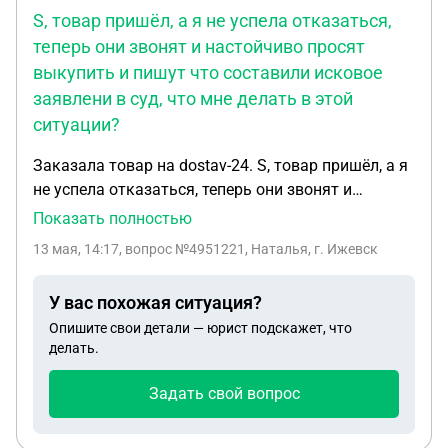
S, товар пришёл, а я не успела отказаться,
теперь они звонят и настойчиво просят
выкупить и пишут что составили исковое
заявлени в суд, что мне делать в этой
ситуации?
Заказала товар на dostav-24. S, товар пришёл, а я
не успела отказаться, теперь они звонят и
настойчиво просят выкупить и пишут что
Показать полностью
составили исковое заявлени в суд, что мне
13 мая, 14:17
, вопрос №4951221, Наталья, г. Ижевск
делать в этой ситуации?
У вас похожая ситуация?
Опишите свои детали — юрист подскажет, что
делать.
Задать свой вопрос