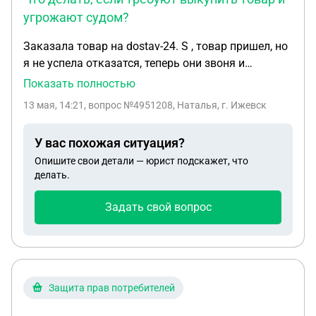
угрожают судом?
Заказала товар на dostav-24. S , товар пришел, но
я не успела отказатся, теперь они звоня и
настойчиво просят выкупить, вчера написали что
Показать полностью
составили исковое заявление в суд, что мне
13 мая, 14:21
, вопрос №4951208, Наталья, г. Ижевск
делать в этой ситуации?
У вас похожая ситуация?
Опишите свои детали — юрист подскажет, что
делать.
Задать свой вопрос
Защита прав потребителей