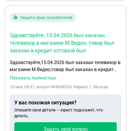
Защита прав потребителей
Здравствуйте, 15.04.2026 был заказан
телевизор в магазине М.Видео, товар был
заказан в кредит который был
Здравствуйте,15.04.2026 был заказан телевизор в
магазине М.Видео,товар был заказан в кредит
который был предварительно одобрен банком
Показать полностью
отп, на сайте магазина,на момент заказа была
10 мая, 09:31
, вопрос №4948324, Кирилл, г. Москва
акция на витринный образец по цене которая
составляла 24819,00,после заказа была
У вас похожая ситуация?
назначена дата домики 19.04.2026 и тут
Опишите свои детали — юрист подскажет, что
понеслось сначала досла доставку перенесли на
делать.
21.04.2026 далее на 23.04.2026,при общении с
службой подножки никто не мог мне назвать
Задать свой вопрос