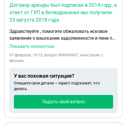
Договор аренды был подписан в 2014 году, а
ответ от ГУП в белводоканал мы получили
23 августа 2018 года
Здравствуйте , помогите обжаловать исковое
заявление о взыскании задолженности и пени по
договору аренды земельного участка. Участок не
Показать полностью
использовался нами по назначению поскольку на
07 февраля, 19:15
, вопрос №4849967, Анастасия, г.
протяжении четырёх лет мы ждали уведомления
Москва
от ГУП беловодканала о возможности подвода
сетей водоснабжения. Договор аренды был
У вас похожая ситуация?
подписан в 2014 году, а ответ от ГУП в
Опишите свои детали — юрист подскажет, что
белводоканал мы получили 23 августа 2018 года.
делать.
В нем говорилось о невозможности
строительства в данном массиве сети и
Задать свой вопрос
водоснабжения и водоотведения, после чего нам
была предложена замена земельного участка,
чего так и не произошло. На протяжении всего
периода действия договора арендной платы нами