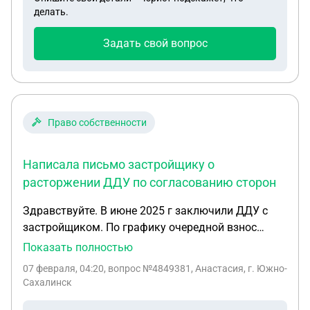
делать.
Задать свой вопрос
Право собственности
Написала письмо застройщику о
расторжении ДДУ по согласованию сторон
Здравствуйте. В июне 2025 г заключили ДДУ с
застройщиком. По графику очередной взнос
должна внести в июне 2026г. Изменились
Показать полностью
обстоятельства, и у меня нет возможности
07 февраля, 04:20
, вопрос №4849381, Анастасия, г. Южно-
вносить платежи по ДДУ. Написала письмо
Сахалинск
застройщику о расторжении ДДУ по