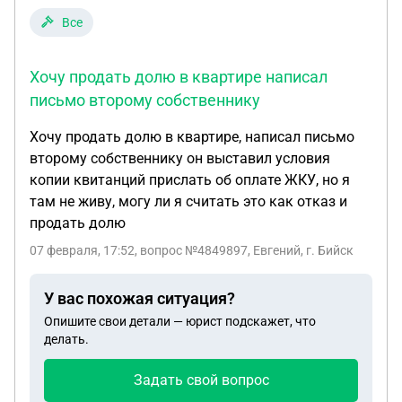
не было получено ни одного бумажного либо
Все
электронного уведомления об арендной плате.
При выяснении обстоятельств оказалось, что был
Хочу продать долю в квартире написал
также неверно указан почтовый адрес на
письмо второму собственнику
которые должны были приходить чеки об оплате.
Хочу продать долю в квартире, написал письмо
второму собственнику он выставил условия
копии квитанций прислать об оплате ЖКУ, но я
там не живу, могу ли я считать это как отказ и
продать долю
07 февраля, 17:52
, вопрос №4849897, Евгений, г. Бийск
У вас похожая ситуация?
Опишите свои детали — юрист подскажет, что
делать.
Задать свой вопрос