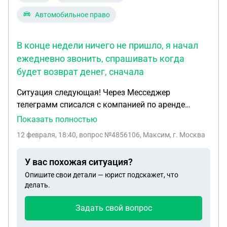
Автомобильное право
В конце недели ничего не пришло, я начал
ежедневно звонить, спрашивать когда
будет возврат денег, сначала
Ситуация следующая! Через Месседжер
телеграмм списался с компанией по аренде
жилья для аренды квартиры на 2,5 месяца,
Показать полностью
сбросили несколько вариантов, в итоге была
12 февраля, 18:40
, вопрос №4856106, Максим, г. Москва
выбрана квартира и переведена предоплат. Мы
планировали приехать ночью, на что нам сказали,
У вас похожая ситуация?
что ночью не заселяют и предложили передать
Опишите свои детали — юрист подскажет, что
ключи другу, когда друг пришел за ключами,
делать.
попросили перевести остаток суммы. В итоге ,
когда мы заехали в квартиру, были в шоке от ее
Задать свой вопрос
маленького пространства, было очень жарко в
квартире, регуляторы батарей отсутствовали и