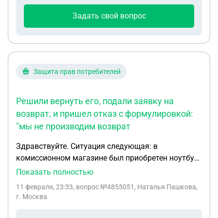
отвечать на смс. Стоимость жилья составляла 60
чтобы вернуть мои деньги?
Задать свой вопрос
000руб + 30 000руб депозит + 5000руб
коммунальные услуги + 3 000руб за проживание с
питомцем. Договор подписанного никого не
имеется, только сообщения в Месседжере
Защита прав потребителей
Решили вернуть его, подали заявку на
возврат, и пришел отказ с формулировкой:
"мы не производим возврат
Здравствуйте. Ситуация следующая: в
комиссионном магазине был приобретен ноутбук.
При покупке сотрудники утверждали, что его
Показать полностью
можно будет вернуть в течение 2 недель, если что-
11 февраля, 23:33
, вопрос №4855051, Наталья Пашкова,
то не устроит. Ноутбук оказался неподходящим,
г. Москва
работает медленно, тупит, и не соответствует тем
характеристикам,которые описали при продаже.